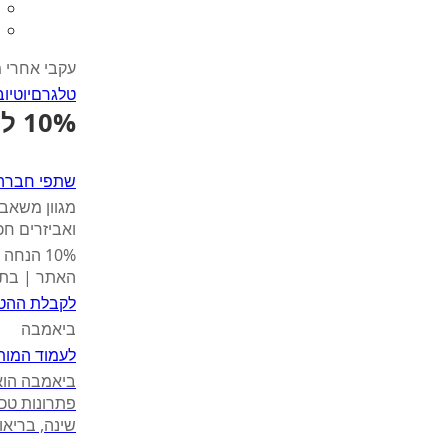
עקבי אחרי 
טלגרם
יוטיוב
10% לרכישה
שתפי חברה
מגוון משאבו
ואביזרים חכמים ל
האתר | בתוקף עד 30.9.26 | משלוח ח
לקבלת ההט
ביאמבה
לעמוד המות
ביאמבה הוא 
פתרונות טכ
שינה, בריאו