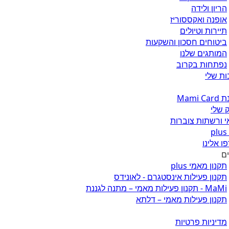
הריון ולידה
אופנה ואקססוריז
תיירות וטיולים
ביטוחים חסכון והשקעות
המותגים שלנו
נפתחות בקרוב
ת שלי
Mami 
 שלי
 ורשתות צוברות
ו אלינו
ים
תקנון מאמי plus
תקנון פעילות אינסטגרם - לאונידס
MaMi - תקנון פעילות מאמי – מתנה לגננת
תקנון פעילות מאמי – דלתא
מדיניות פרטיות