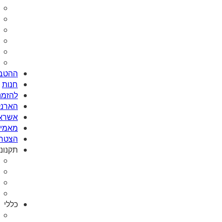
ההטבו
חנות
להזמנת Card
הארנק
אשראי
מאמי plus
הצטרפ
תקנונ
כללי