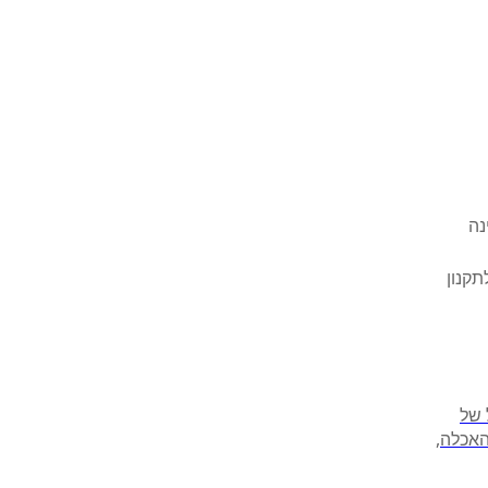
נה
פוף לתקנון
 של
האכלה,