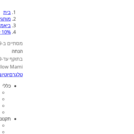
בית
מותגי
ביאמ
10% לרכישה
מסתיים ב-30.9
הנחה
בתוקף עד-30.9
llow Mami
טלגרם
יוטיוב
כללי
תקנונ