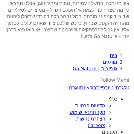
איכותי וחכם, המשלב עמידות, נוחות ומחיר הוגן. אצלנו תמצאו
כל מה שצריך כדי לצאת אל העולם הגדול – ממוצרים לטיולי יום
ועד ציוד קמפינג מורחב, הכול נבחר בקפידה כדי שתוכלו ליהנות
מהחוויה והקסם שבחוץ. כי כשיש לכם ציוד שאתם יכולים לסמוך
עליו, אין גבול להרפתקאות ולזיכרונות שתיצרו. אז בואו נצא לדרך
יחד – Let’s Go Nature!
בית
מותגים
גו נייצ׳ר | Go Nature
Follow Mami
טלגרם
יוטיוב
פייסבוק
אינסטגרם
כללי
מדיניות פרטיות
תקנון ותנאי שימוש
הצהרת נגישות
Careers
תקנונים