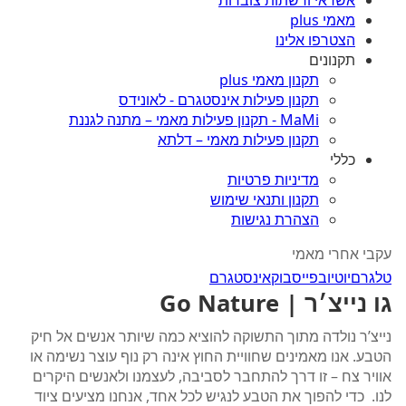
אשראי ורשתות צוברות
מאמי plus
הצטרפו אלינו
תקנונים
תקנון מאמי plus
תקנון פעילות אינסטגרם - לאונידס
MaMi - תקנון פעילות מאמי – מתנה לגננת
תקנון פעילות מאמי – דלתא
כללי
מדיניות פרטיות
תקנון ותנאי שימוש
הצהרת נגישות
עקבי אחרי מאמי
טלגרם
יוטיוב
פייסבוק
אינסטגרם
גו נייצ׳ר | Go Nature
נייצ’ר נולדה מתוך התשוקה להוציא כמה שיותר אנשים אל חיק
הטבע. אנו מאמינים שחוויית החוץ אינה רק נוף עוצר נשימה או
אוויר צח – זו דרך להתחבר לסביבה, לעצמנו ולאנשים היקרים
לנו. כדי להפוך את הטבע לנגיש לכל אחד, אנחנו מציעים ציוד