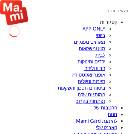
קטגוריות
APP ONLY
ביוטי
מארזים מפנקים
מזון ומשקאות
לבית
ילדים ותינוקות
הריון ולידה
אופנה ואקססוריז
תיירות וטיולים
ביטוחים חסכון והשקעות
המותגים שלנו
נפתחות בקרוב
ההטבות שלי
חנות
להזמנת Mami Card
הארנק שלי