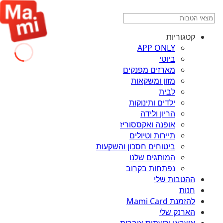
קטגוריות
APP ONLY
ביוטי
מארזים מפנקים
מזון ומשקאות
לבית
ילדים ותינוקות
הריון ולידה
אופנה ואקססוריז
תיירות וטיולים
ביטוחים חסכון והשקעות
המותגים שלנו
נפתחות בקרוב
ההטבות שלי
חנות
להזמנת Mami Card
הארנק שלי