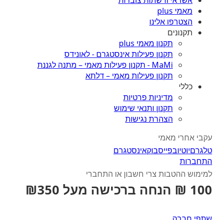
אשראי ורשתות צוברות
מאמי plus
הצטרפו אלינו
תקנונים
תקנון מאמי plus
תקנון פעילות אינסטגרם - לאונידס
MaMi - תקנון פעילות מאמי – מתנה לגננת
תקנון פעילות מאמי – דלתא
כללי
מדיניות פרטיות
תקנון ותנאי שימוש
הצהרת נגישות
עקבי אחרי מאמי
טלגרם
יוטיוב
פייסבוק
אינסטגרם
התחברות
למימוש ההטבות צרי חשבון או התחברי
100 ₪ הנחה ברכישה מעל ₪350
שתפי חברה