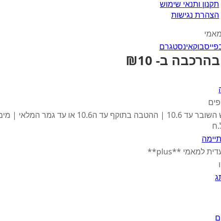
תקנון ותנאי שימוש
הצהרת נגישות
מאמי
פייסבוק
אינסטגרם
הרכבה ב- ₪10
פים
תוקף מימוש השובר עד 10.6 | ההטבה בתוקף עד ה10.6 או עד גמ
.ח
יימה
 למאמי **plus**
ג
ם