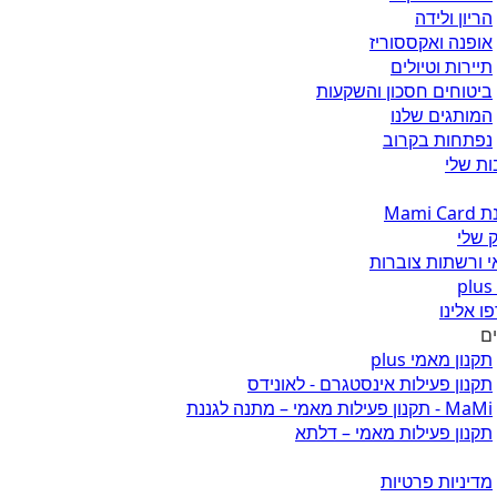
הריון ולידה
אופנה ואקססוריז
תיירות וטיולים
ביטוחים חסכון והשקעות
המותגים שלנו
נפתחות בקרוב
ת שלי
Mami 
 שלי
 ורשתות צוברות
ו אלינו
ים
תקנון מאמי plus
תקנון פעילות אינסטגרם - לאונידס
MaMi - תקנון פעילות מאמי – מתנה לגננת
תקנון פעילות מאמי – דלתא
מדיניות פרטיות