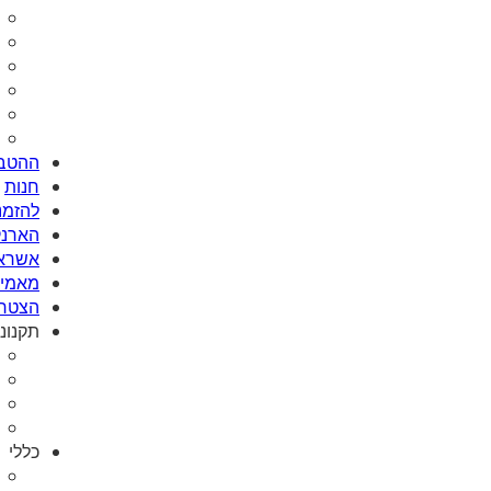
ההטבו
חנות
להזמנת Card
הארנק
אשראי
מאמי plus
הצטרפ
תקנונ
כללי