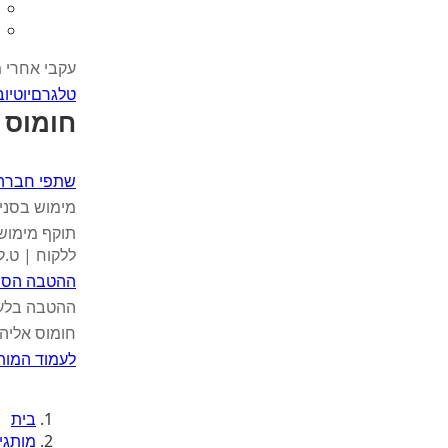
עקבי אחרי 
טלגרם
יוטיוב
חומוס ב
שתפי חברה
מימוש בסני
ללקוח | ט.ל
ההטבה הסת
ההטבה בלעדית
חומוס אליהו
לעמוד המות
בית
מותגי