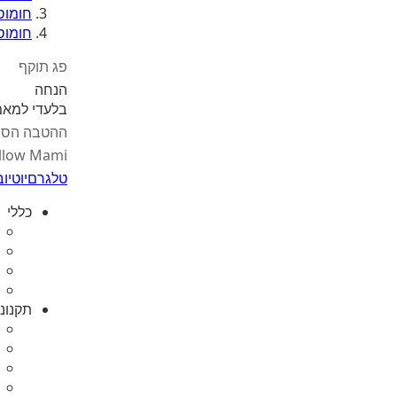
חומוס
חומוס 
פג תוקף
הנחה
בלעדי למאמי us
ההטבה הסת
llow Mami
טלגרם
יוטיוב
כללי
תקנונ