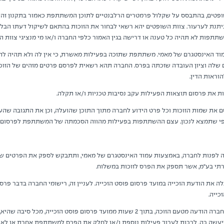
ופטים, בהתבסס על שקלול פרמטרים הרלבנטיים לתוכן המשתתפת כאמור בתקנון זה 
תנת לערעור. צוות השופטים יהא רשאי לבחור את הזוכות בהתאם לשיקול דעתו הבלעד
תתפות לא תהיה כל טענה או דרישה בגין האמור כלפי החברה ו/או מי מנציגי צוות ה
וד האינסטגרם של מאמי. משתתפת שתזכה בפעילות מאשרת, כי אין לה ולא תהיה לה
 שלה וציון העובדה שזכתה בפרס. החברה תהא רשאית לפרסם פרטים מזהים של הזוכה,
וראות הדין.
את פרסום תוצאות הפעילות עקב נסיבות טכניות ו/או תקלה.
את שמות הזוכות וכל פרט הידוע לחברה מתוך התוכן שהועלה, וכן את התגובה שהעל
כפי שתמצא לנכון. עצם ההשתתפות בפעילות מהווה הסכמתה של המשתתפת לפרסום.
לפנות לחברה, באמצעות עמוד האינסטגרם של מאמי, ותתבקש לספק את הפרטים ש
תי בע"מ, אשר תספק את הפרס לזוכות במשלוח.
ה את הודעת הזכייה במועד פרסום פוסט הזכייה. לעניין זה, רישומי החברה בדבר פרסו
כייה.
במידה ולא תתקבל אצל החברה הודעה מטעם הזוכה, בתוך 2 שעות ממועד פרסום פוסט הזכייה,
ייעשה בה, לרבות לערוך פעילות נוספת ו/או לחלק את הפרס למשתתפת אחרת או לא 