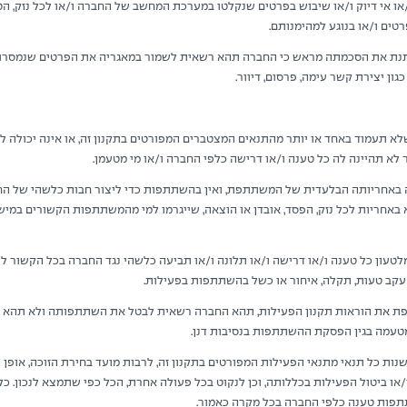
ו/או אי דיוק ו/או שיבוש בפרטים שנקלטו במערכת המחשב של החברה ו/או לכל נזק, הטע
ים ו/או בנוגע למהימנותם.
ת את הסכמתה מראש כי החברה תהא רשאית לשמור במאגריה את הפרטים שנמסרו ע
גון יצירת קשר עימה, פרסום, דיוור.
לא תעמוד באחד או יותר מהתנאים המצטברים המפורטים בתקנון זה, או אינה יכולה 
לא תהיינה לה כל טענה ו/או דרישה כלפי החברה ו/או מי מטעמן.
אחריותה הבלעדית של המשתתפת, ואין בהשתתפות כדי ליצור חבות כלשהי של החב
חריות לכל נזק, הפסד, אובדן או הוצאה, שייגרמו למי מהמשתתפות הקשורים במישר
ון כל טענה ו/או דרישה ו/או תלונה ו/או תביעה כלשהי נגד החברה בכל הקשור לפע
 עקב טעות, תקלה, איחור או כשל בהשתתפות בפעילות.
 את הוראות תקנון הפעילות, תהא החברה רשאית לבטל את השתתפותה ולא תהא 
מטעמה בגין הפסקת ההשתתפות בנסיבות דנן.
ות כל תנאי מתנאי הפעילות המפורטים בתקנון זה, לרבות מועד בחירת הזוכה, אופן
ו/או ביטול הפעילות בכללותה, וכן לנקוט בכל פעולה אחרת, הכל כפי שתמצא לנכון. כ
פות טענה כלפי החברה בכל מקרה כאמור.