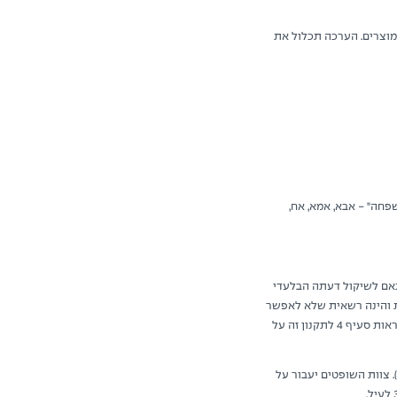
 מוצרים. הערכה תכלול את
פחה" - אבא, אמא, אח,
אם לשיקול דעתה הבלעדי
 והינה רשאית שלא לאפשר
לתוכן משתתף להשתתף בתחרות מכל סיבה שלא תהא, בהתאם לשיקול דעתה הבלעדי, לרבות בגין הפרת אלו מהוראות סעיף ‏4 לתקנון זה על
). צוות השופטים יעבור על