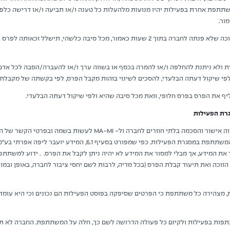
שתתפת אחרת בפעילות יהיו מנועות מלהעלות כל טענה ו/או תביעה ו/או דרישה כל
ור.
למען הסר ספק יובהר, כי זוכה שלא פנתה לחברה בתוך 2 שעות כאמור, מכל סיבה כלשהי, תישל
 ולא ניתנת להחלפה ו/או להמרה בכסף או בשווה ערך ו/או להעברה/הסבה לכל אדם 
י שיקול דעתה הבלעדי, להסכים לשינוי בזהות מקבל הפרס, לפי בקשתה של מקבלת 
את הפרס בפרס חלופי, וזאת מכל סיבה שהיא ולפי שיקול דעתה הבלעדי.
ההשתתפות בפעילות תהווה אישור והסכמה בלתי חוזרים לחברה ול- MA-MI 
לרבות לשם יצירת קשר עם המשתתפת במסגרת הפעילות. כפי שמפורט בסעיף
 את המידע, אך מבלי למסור את המידע לא יהיה ניתן לקבל את הפרס. . ידוע למשתתפ
וכה ואת תיעוד קבלת הפרס (בכל מדיה, לרבות לשם יחסי ציבור לחברה, באופן ובמוע
מצהירה כל משתתפת כי הפרטים שסיפקה בפוסט הפעילות הם נכונים וכי היא עומ
ות בפעילות ולקיום כל פעולה הדרושה לשם כך, חלה על המשתתפת. החברה לא ת