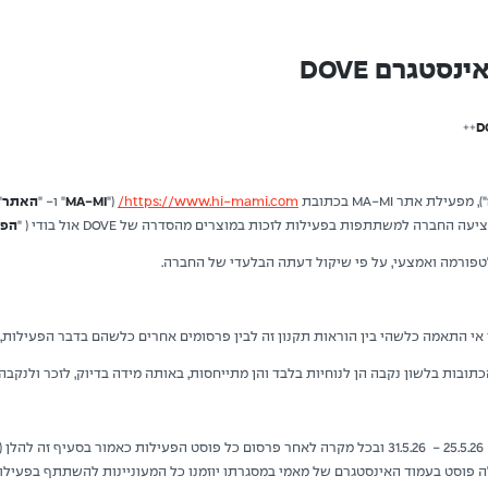
סטגרם DOVE
++
"), מפעילת אתר MA-MI בכתובת
https://www.hi-mami.com/
("
MA-MI
" ו- "
האתר
"
החברה למשתתפות בפעילות לזכות במוצרים מהסדרה של DOVE אול בודי ( "
הפע
ורמה ואמצעי, על פי שיקול דעתה הבלעדי של החברה.
י התאמה כלשהי בין הוראות תקנון זה לבין פרסומים אחרים כלשהם בדבר הפעילות, ת
ובות בלשון נקבה הן לנוחיות בלבד והן מתייחסות, באותה מידה בדיוק, לזכר ולנקבה
 "