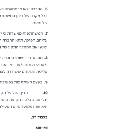
6.
החברה ו/או מי מטעמה לא י
בכל מקרה של רצון המשתתפת 
של מאמי.
7.
המשתתפות מאשרות כי ידוע 
עליהם. לפיכך, תהא החברה רש
ימנעו את המהלך התקין של ה
8.
מובהר כי רישומי החברה י
ו/או אי נכונות ו/או דיוק 
קליטת הנתונים ששידרה לצו
9.
בעצם השתתפות בפעילות, 
10.
הדין החל על תקנון זה ו
תל-אביב בלבד. תקופת ההתיי
היא שנה ממועד סיום הפעילות
בכבוד רב,
MA-MI