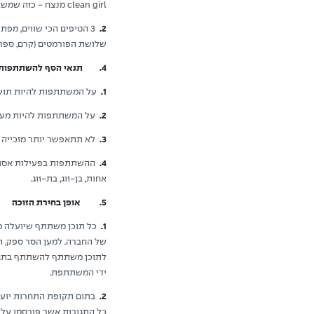
clean girl מנצח - כזה שמשאיר אותך רעננה ומריחה טוב כל היום.
2.
3 הטיפים הכי שווים, מפ
שלושת הפורמטים (קרם, ספריי וסט
4. תנאי הסף להשתתפות בפעילות
1.
על המשתתפות להיות תושבו
2.
על המשתתפות להיות מעל גי
3.
לא תתאפשר יותר מזכייה 
4.
ההשתתפות בפעילות אסורה ע
אחות, בן-זוג, בת-זוג.
5. אופן בחירת הזוכה
1.
כל תוכן משתתף שיועלה מט
של החברה. למען הסר ספק, 
ידי המשתתפת.
2.
בתום תקופת התחרות יועברו הת
כל התגובות אשר פורסמו על ידי