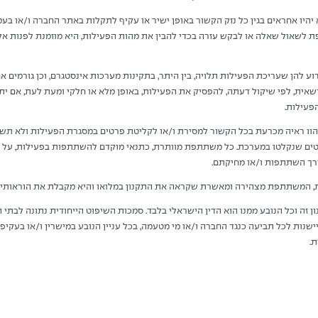
היו אחראים בגין כל נזק הקשור באופן ישיר או עקיף לתקלות באתר החברה ו/או בעמ
לשאול שאלה או לבקש עזרה בכדי להבין את מהות הפעילות, היא מוזמנת לפנות א
להן שעריכת הפעילות תלויה, בין היתר, בתקינות מערכות אינסטגרם, וכן גורמים א
אית, לפי שיקול דעתה, להפסיק את הפעילות, באופן מלא או חלקי ומעת לעת, אם יתק
פעילות.
הוו ראיה מכרעת בכל הקשור למסירת ו/או לקליטת פרטים במסגרת הפעילות ולא תשמ
הפרטים שנקלטו במערכת. כל משתתפת מוותרת, כתנאי מוקדם להשתתפות בפעילות, על 
רך השתתפות ו/או מחיקתם.
המשתתפת מצהירה ומאשרת שקראה את התקנון במלואו והיא מקבלת את הוראותיו.
כל הנובע ממנו הוא הדין הישראלי בלבד. סמכות השיפוט הייחודית נתונה לבתי 
שנות לכל תביעה כנגד החברה ו/או מי מטעמה, בכל עניין הנובע במישרין ו/או בעקי
.