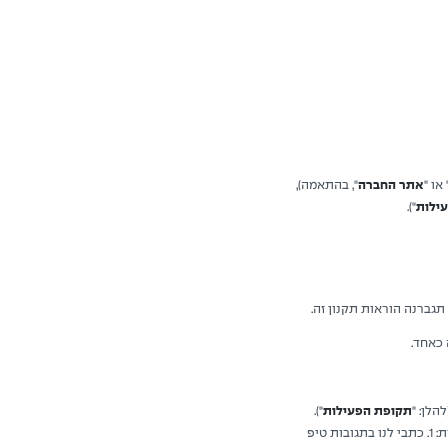
 או "
אתר החברה
", בהתאמה),
ילות
").
גברנה הוראות תקנון זה.
 כאחד.
תקופת הפעילות
").
במהלך תקופת הפעילות, יעלה פוסט בעמוד האינסטגרם של מאמי במסגרתו יוזמנו כל המעוניינות להשתתף בפעילות: 1. כתבי לנו בתגובות טיפ