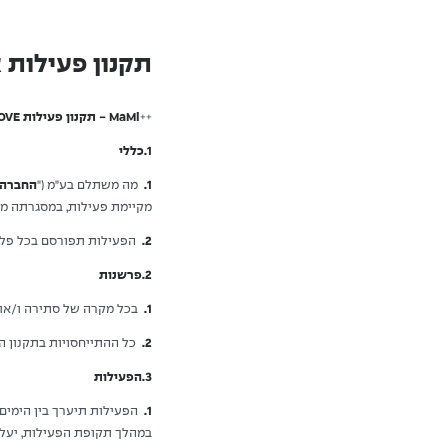
תקנון פעילות אינ
++
MaMi - תקנון פעילות DOVE
1.כללי
1.
מה משתלם בע"מ ("
החברה
מקיימת פעילות, במסגרתה מציעה 
2.
הפעילות תפורסם בכל פלטפ
2.פרשנות
1.
בכל מקרה של סתירה ו/או א
2.
כל ההתייחסויות בתקנון הכת
3.הפעילות
1.
הפעילות תיערך בין הימים 25.5.26 - 31.5.26 ובכל מקרה לאחר פרסום כל פוסט הפעילות כאמור בסעיף זה להלן (להלן: