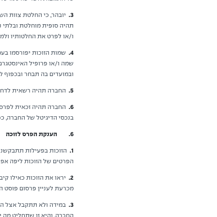
3.
יובהר, כי החלטת צוות הש
תהיה סופית מוחלטת ובלתי ני
ו/או לפרט את החלטותיו ולמש
4.
שמות הזוכות יפורסמו בעמ
שמה ו/או פרופיל האינסטגרם
ובמועדים בה תבחר ובכפוף לה
5.
החברה תהיה רשאית לדחות 
6.
החברה תהיה זכאית לפרסם 
בנכסי הדיגיטל של החברה, 
6. הענקת הפרס לזוכה
1.
הזוכות בפעילות תתבקשנה 
הפרטים של הזוכות ליפה אפר
2.
יראו את הזוכות כאילו קיבל
מכרעת לעניין פרסום פוסט הז
3.
החברה, והיא זו שתחליט מה 