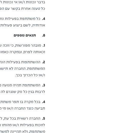
בדבר נכונות ו/או אי נכונות 
כל טענה אחרת בקשר עם הפרט
4.
כל משתתפת בפעילות נותנ
אודותיה, לשם ביצוע פעולות כ
8. תנאים נוספים
1.
מובהר מפורשות, כי זוכה ש
זכאותה לפרס, ובמקרה כאמור 
2.
ההשתתפות בפעילות הנה ב
המשתתפת. החברה לא תישא בא
ו/או כל הכרוך בכך.
3.
המשתתפת תהיה מנועה מלטע
לרבות בגין כל נזק שנגרם לה
4.
בכל מקרה בו תפר משתתפת
תביעה כנגד החברה ו/או מי 
5.
החברה רשאית בכל עת, לשנ
לזוכות בפעילות ו/או מהותו 
משתתפת, ולא תהיינה למשתת