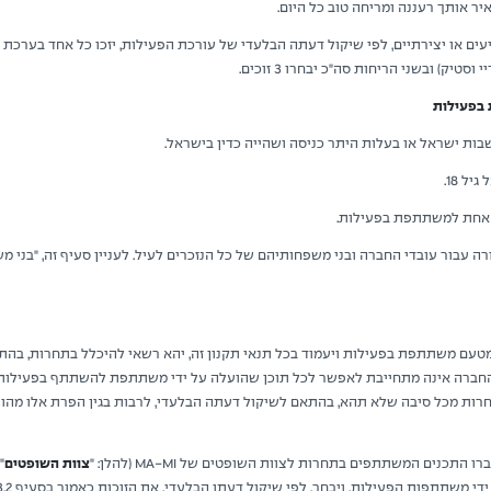
תיעים או יצירתיים, לפי שיקול דעתה הבלעדי של עורכת הפעילות, יזכו כל אחד בערכת
יק) ובשני הריחות סה"כ יבחרו 3 זוכים.
ת ישראל או בעלות היתר כניסה ושהייה כדין בישראל.
ל 18.
אחת למשתתפת בפעילות.
בור עובדי החברה ובני משפחותיהם של כל הנזכרים לעיל. לעניין סעיף זה, "בני מש
עם משתתפת בפעילות ויעמוד בכל תנאי תקנון זה, יהא רשאי להיכלל בתחרות, בהת
החברה אינה מתחייבת לאפשר לכל תוכן שהועלה על ידי משתתפת להשתתף בפעילות
כנים המשתתפים בתחרות לצוות השופטים של MA-MI (להלן: "
צוות השופטים
"
 משתתפות הפעילות, ויבחר, לפי שיקול דעתו הבלעדי, את הזוכות כאמור בסעיף ‏3.2 לעיל.