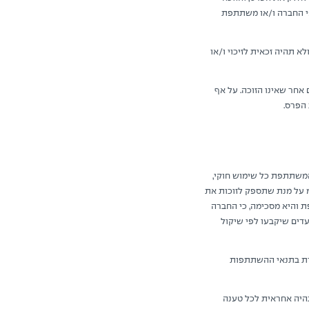
פי החברה ו/או משתתפת
ל זכאותה לפרס ולא תהיה זכאית לזיכוי ו/או
אחר שאינו הזוכה. על אף
הפרס.
לעשות בשמה ובפרטי הקשר של המשתתפת כל שימוש חוקי,
 6.1, המידע יועבר ליפה אפרתי בע"מ על מנת שתספק לזוכות את
ת והיא מסכימה, כי החברה
דים שיקבעו לפי שיקול
דת בתנאי ההשתתפות
היה אחראית לכל טענה