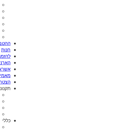
ההטבו
חנות
להזמנת Card
הארנק
אשראי
מאמי plus
הצטרפ
תקנונ
כללי