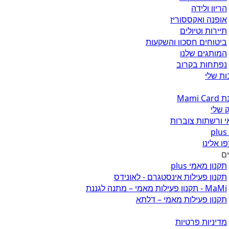
הריון ולידה
אופנה ואקססוריז
תיירות וטיולים
ביטוחים חסכון והשקעות
המותגים שלנו
נפתחות בקרוב
ת שלי
Mami 
 שלי
 ורשתות צוברות
ו אלינו
ים
תקנון מאמי plus
תקנון פעילות אינסטגרם - לאונידס
MaMi - תקנון פעילות מאמי – מתנה לגננת
תקנון פעילות מאמי – דלתא
מדיניות פרטיות