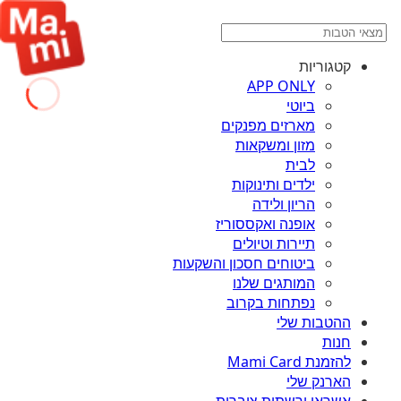
קטגוריות
APP ONLY
ביוטי
מארזים מפנקים
מזון ומשקאות
לבית
ילדים ותינוקות
הריון ולידה
אופנה ואקססוריז
תיירות וטיולים
ביטוחים חסכון והשקעות
המותגים שלנו
נפתחות בקרוב
ההטבות שלי
חנות
להזמנת Mami Card
הארנק שלי