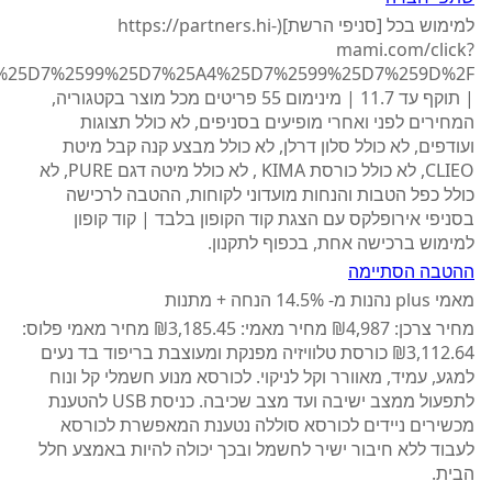
למימוש בכל [סניפי הרשת](https://partners.hi-
mami.com/click?
| תוקף עד 11.7 | מינימום 55 פריטים מכל מוצר בקטגוריה,
המחירים לפני ואחרי מופיעים בסניפים, לא כולל תצוגות
ועודפים, לא כולל סלון דרלן, לא כולל מבצע קנה קבל מיטת
CLIEO, לא כולל כורסת KIMA , לא כולל מיטה דגם PURE, לא
כולל כפל הטבות והנחות מועדוני לקוחות, ההטבה לרכישה
בסניפי אירופלקס עם הצגת קוד הקופון בלבד | קוד קופון
למימוש ברכישה אחת, בכפוף לתקנון.
ההטבה הסתיימה
מאמי plus נהנות מ- 14.5% הנחה + מתנות
מחיר צרכן: ₪4,987 מחיר מאמי: ₪3,185.45 מחיר מאמי פלוס:
₪3,112.64 כורסת טלוויזיה מפנקת ומעוצבת בריפוד בד נעים
למגע, עמיד, מאוורר וקל לניקוי. לכורסא מנוע חשמלי קל ונוח
לתפעול ממצב ישיבה ועד מצב שכיבה. כניסת USB להטענת
מכשירים ניידים לכורסא סוללה נטענת המאפשרת לכורסא
לעבוד ללא חיבור ישיר לחשמל ובכך יכולה להיות באמצע חלל
הבית.