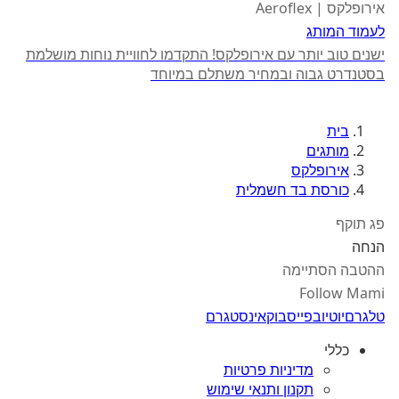
אירופלקס | Aeroflex
לעמוד המותג
ישנים טוב יותר עם אירופלקס! התקדמו לחוויית נוחות מושלמת
בסטנדרט גבוה ובמחיר משתלם במיוחד
בית
מותגים
אירופלקס
כורסת בד חשמלית
פג תוקף
הנחה
ההטבה הסתיימה
Follow Mami
טלגרם
יוטיוב
פייסבוק
אינסטגרם
כללי
מדיניות פרטיות
תקנון ותנאי שימוש