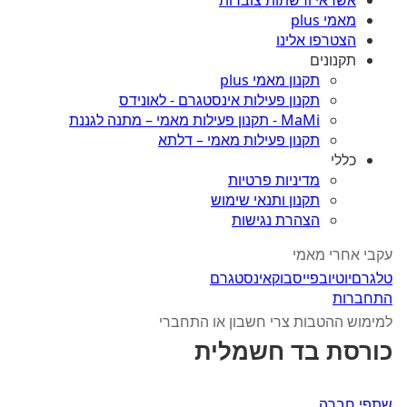
אשראי ורשתות צוברות
מאמי plus
הצטרפו אלינו
תקנונים
תקנון מאמי plus
תקנון פעילות אינסטגרם - לאונידס
MaMi - תקנון פעילות מאמי – מתנה לגננת
תקנון פעילות מאמי – דלתא
כללי
מדיניות פרטיות
תקנון ותנאי שימוש
הצהרת נגישות
עקבי אחרי מאמי
טלגרם
יוטיוב
פייסבוק
אינסטגרם
התחברות
למימוש ההטבות צרי חשבון או התחברי
כורסת בד חשמלית
שתפי חברה