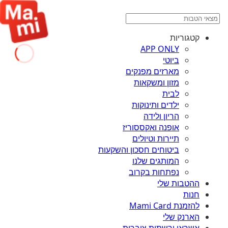
קטגוריות
APP ONLY
ביוטי
מארזים מפנקים
מזון ומשקאות
לבית
ילדים ותינוקות
הריון ולידה
אופנה ואקססוריז
תיירות וטיולים
ביטוחים חסכון והשקעות
המותגים שלנו
נפתחות בקרוב
ההטבות שלי
חנות
להזמנת Mami Card
הארנק שלי