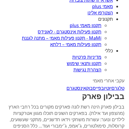
אשראי ורשתות צוברות
מאמי plus
הצטרפו אלינו
תקנונים
תקנון מאמי plus
תקנון פעילות אינסטגרם - לאונידס
MaMi - תקנון פעילות מאמי – מתנה לגננת
תקנון פעילות מאמי – דלתא
כללי
מדיניות פרטיות
תקנון ותנאי שימוש
הצהרת נגישות
עקבי אחרי מאמי
טלגרם
יוטיוב
פייסבוק
אינסטגרם
בבילון פארק
בבילון פארק הינה רשת לונה פארקים מקורים בכל רחבי הארץ
(מהצפון ועד אילת). בפארקים השונים תוכלו מגוון אטרקציות
לילדים ונוער: עשרות משחקי וידאו חדשניים, מתקני שעשועים,
קרוסלות, סימולטורים, ג׳אמפ, ג׳ימבורי ועוד… כלל הסניפים