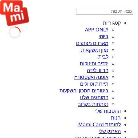
קטגוריות
APP ONLY
ביוטי
מארזים מפנקים
מזון ומשקאות
לבית
ילדים ותינוקות
הריון ולידה
אופנה ואקססוריז
תיירות וטיולים
ביטוחים חסכון והשקעות
המותגים שלנו
נפתחות בקרוב
ההטבות שלי
חנות
להזמנת Mami Card
הארנק שלי