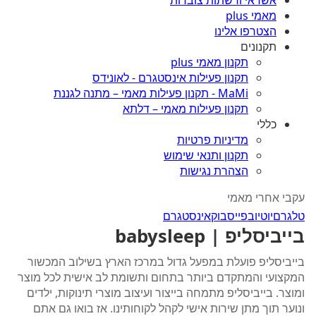
אשראי ורשתות צוברות
מאמי plus
הצטרפו אלינו
תקנונים
תקנון מאמי plus
תקנון פעילות אינסטגרם - לאונידס
MaMi - תקנון פעילות מאמי – מתנה לגננת
תקנון פעילות מאמי – דלתא
כללי
מדיניות פרטיות
תקנון ותנאי שימוש
הצהרת נגישות
עקבי אחרי מאמי
טלגרם
יוטיוב
פייסבוק
אינסטגרם
בייביסליפ | babysleep
בייביסליפ פועלת במפעל גדול במרכז הארץ בשילוב המכשור
המקצועי והמתקדם ביותר בתחום ותשומת לב אישית לכל מוצר
ומוצר. בייביסליפ מתמחה בייצור ועיצוב מוצרי תינוקות, ילדים
ונוער תוך מתן שירות אישי לקהל לקוחותינו. אז בואו גם אתם