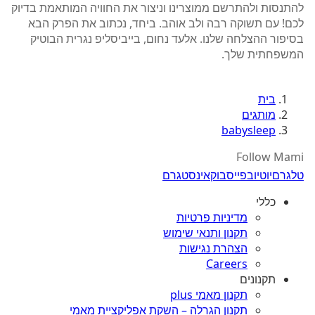
להתנסות ולהתרשם ממוצרינו וניצור את החוויה המותאמת בדיוק
לכם! עם תשוקה רבה ולב אוהב. ביחד, נכתוב את הפרק הבא
בסיפור ההצלחה שלנו. אלעד נחום, בייביסליפ נגרית הבוטיק
המשפחתית שלך.
בית
מותגים
babysleep
Follow Mami
טלגרם
יוטיוב
פייסבוק
אינסטגרם
כללי
מדיניות פרטיות
תקנון ותנאי שימוש
הצהרת נגישות
Careers
תקנונים
תקנון מאמי plus
תקנון הגרלה – השקת אפליקציית מאמי