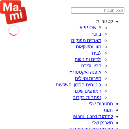
קטגוריות
APP ONLY
ביוטי
מארזים מפנקים
מזון ומשקאות
לבית
ילדים ותינוקות
הריון ולידה
אופנה ואקססוריז
תיירות וטיולים
ביטוחים חסכון והשקעות
המותגים שלנו
נפתחות בקרוב
ההטבות שלי
חנות
להזמנת Mami Card
הארנק שלי