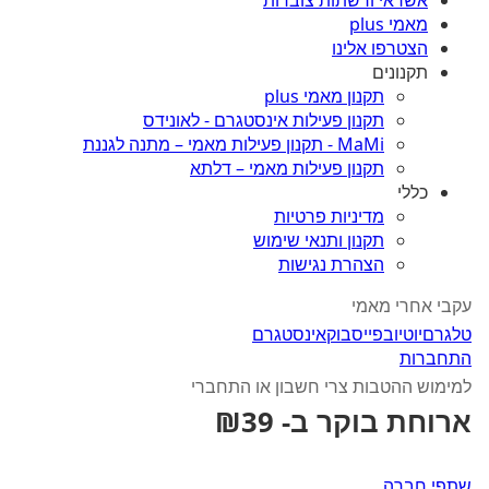
אשראי ורשתות צוברות
מאמי plus
הצטרפו אלינו
תקנונים
תקנון מאמי plus
תקנון פעילות אינסטגרם - לאונידס
MaMi - תקנון פעילות מאמי – מתנה לגננת
תקנון פעילות מאמי – דלתא
כללי
מדיניות פרטיות
תקנון ותנאי שימוש
הצהרת נגישות
עקבי אחרי מאמי
טלגרם
יוטיוב
פייסבוק
אינסטגרם
התחברות
למימוש ההטבות צרי חשבון או התחברי
ארוחת בוקר ב- ₪39
שתפי חברה