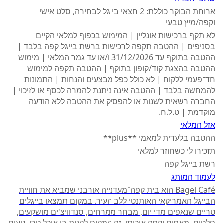
ארוחת הבוקר כוללת: 2 חצאי בייגל לבחירה, סלט אישי
וקפה/מיץ טבעי
לא תקף ברכישות אונליין | המימוש בכפוף למלאי הקיים
בסניפים | ההטבה תקפה לרכישות ברשת בייגל קפה בלבד |
ההטבה בתוקף עד 31/12/2026 ו/או עד גמר המלאי | מימוש
ההטבה בהצגת קוד/קופון בתוקף | ההטבה תקפה למימוש
חד־פעמי ללקוח | לא כולל כפל מבצעים והנחות | התמונות
להמחשה בלבד | ההטבה אינה ניתנת להמרה לכסף או לזיכוי |
החברה רשאית לשנות או להפסיק את ההטבה ללא הודעה
מוקדמת | ט.ל.ח.
אזל המלאי
ההטבה בלעדית למאמי **plus**
תזכירו לי כשחוזר למלאי
רשת בייגל קפה
לעמוד המותג
Bagel Café הוא בית קפה־מעדנייה אורבני שמביא את חוויית
הבייגל האמריקאי האותנטי ללב העיר. במקום תמצאו בייגלים
טריים שנאפים מדי יום, מבחר ממרחים, סנדוויצ'ים מושקעים,
סלטים, מאפים וקפה איכותי. זה המקום לקנות בו אוכל טרי, טעים