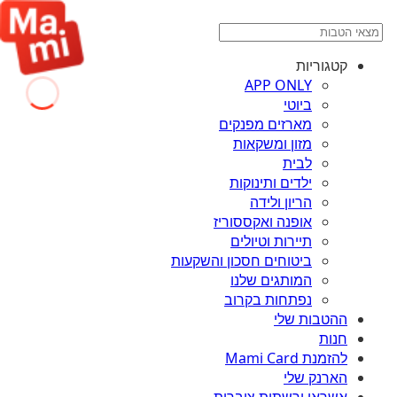
קטגוריות
APP ONLY
ביוטי
מארזים מפנקים
מזון ומשקאות
לבית
ילדים ותינוקות
הריון ולידה
אופנה ואקססוריז
תיירות וטיולים
ביטוחים חסכון והשקעות
המותגים שלנו
נפתחות בקרוב
ההטבות שלי
חנות
להזמנת Mami Card
הארנק שלי