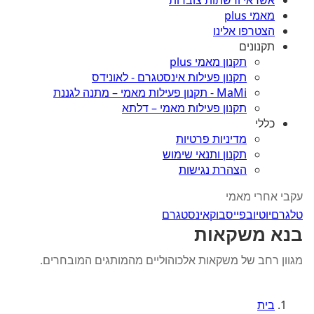
אשראי ורשתות צוברות
מאמי plus
הצטרפו אלינו
תקנונים
תקנון מאמי plus
תקנון פעילות אינסטגרם - לאונידס
MaMi - תקנון פעילות מאמי – מתנה לגננת
תקנון פעילות מאמי – דלתא
כללי
מדיניות פרטיות
תקנון ותנאי שימוש
הצהרת נגישות
עקבי אחרי מאמי
טלגרם
יוטיוב
פייסבוק
אינסטגרם
בנא משקאות
מגוון רחב של משקאות אלכוהוליים מהמותגים המובחרים.
בית