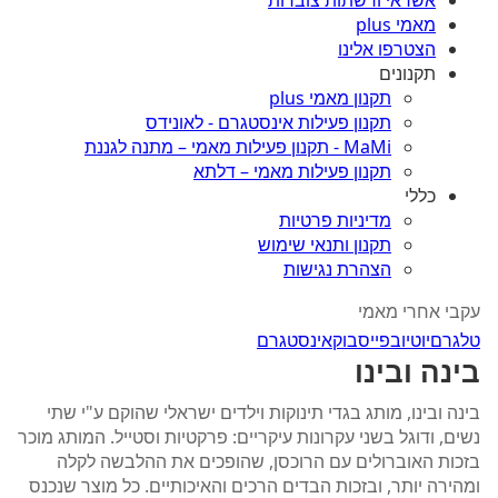
אשראי ורשתות צוברות
מאמי plus
הצטרפו אלינו
תקנונים
תקנון מאמי plus
תקנון פעילות אינסטגרם - לאונידס
MaMi - תקנון פעילות מאמי – מתנה לגננת
תקנון פעילות מאמי – דלתא
כללי
מדיניות פרטיות
תקנון ותנאי שימוש
הצהרת נגישות
עקבי אחרי מאמי
טלגרם
יוטיוב
פייסבוק
אינסטגרם
בינה ובינו
בינה ובינו, מותג בגדי תינוקות וילדים ישראלי שהוקם ע"י שתי
נשים, ודוגל בשני עקרונות עיקריים: פרקטיות וסטייל. המותג מוכר
בזכות האוברולים עם הרוכסן, שהופכים את ההלבשה לקלה
ומהירה יותר, ובזכות הבדים הרכים והאיכותיים. כל מוצר שנכנס