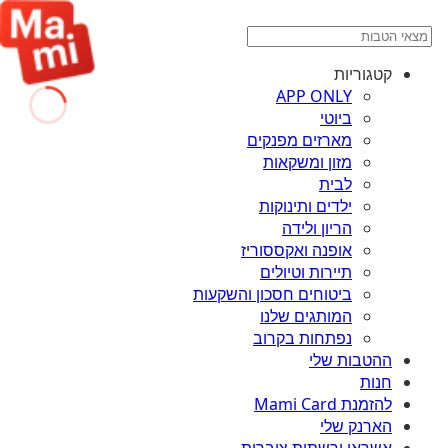
קטגוריות
APP ONLY
ביוטי
מארזים מפנקים
מזון ומשקאות
לבית
ילדים ותינוקות
הריון ולידה
אופנה ואקססוריז
תיירות וטיולים
ביטוחים חסכון והשקעות
המותגים שלנו
נפתחות בקרוב
ההטבות שלי
חנות
להזמנת Mami Card
הארנק שלי