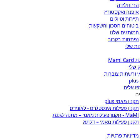
הריון ולידה
אופנה ואקססוריז
תיירות וטיולים
ביטוחים חסכון והשקעות
המותגים שלנו
נפתחות בקרוב
ת שלי
Mami 
 שלי
 ורשתות צוברות
ו אלינו
ים
תקנון מאמי plus
תקנון פעילות אינסטגרם - לאונידס
MaMi - תקנון פעילות מאמי – מתנה לגננת
תקנון פעילות מאמי – דלתא
מדיניות פרטיות