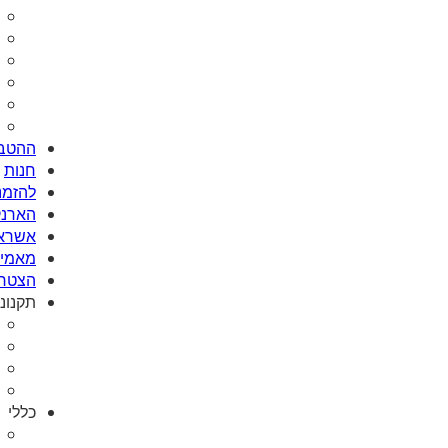
ההטבו
חנות
להזמנת Card
הארנק
אשראי
מאמי plus
הצטרפ
תקנונ
כללי