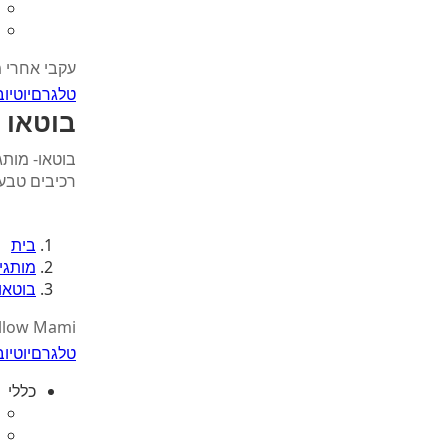
עקבי אחרי 
טלגרם
יוטיוב
בוטאו | TAO
בוטאו- מותג
רכיבים טבעיים
בית
מותגי
בוטאו
llow Mami
טלגרם
יוטיוב
כללי