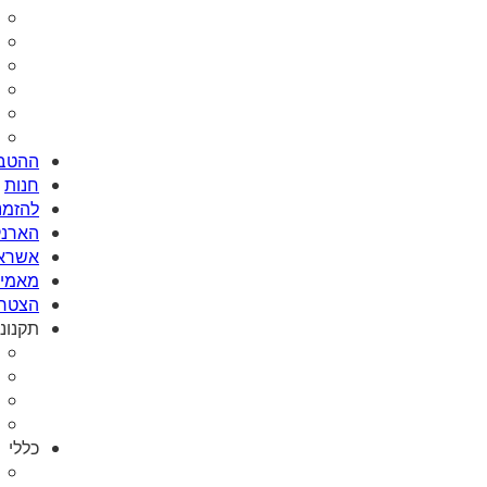
ההטבו
חנות
להזמנת Card
הארנק
אשראי
מאמי plus
הצטרפ
תקנונ
כללי