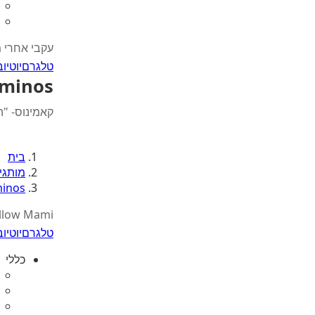
עקבי אחרי 
טלגרם
יוטיוב
minos
קאמינוס- "ה
בית
מותגי
inos
llow Mami
טלגרם
יוטיוב
כללי