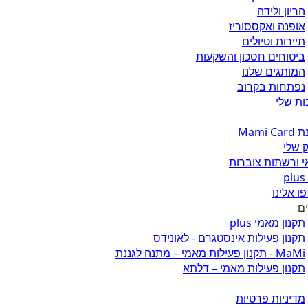
הריון ולידה
אופנה ואקססוריז
תיירות וטיולים
ביטוחים חסכון והשקעות
המותגים שלנו
נפתחות בקרוב
ת שלי
Mami 
 שלי
 ורשתות צוברות
ו אלינו
ים
תקנון מאמי plus
תקנון פעילות אינסטגרם - לאונידס
MaMi - תקנון פעילות מאמי – מתנה לגננת
תקנון פעילות מאמי – דלתא
מדיניות פרטיות