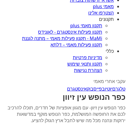
אשראי ורשתות צוברות
מאמי plus
הצטרפו אלינו
תקנונים
תקנון מאמי plus
תקנון פעילות אינסטגרם - לאונידס
MaMi - תקנון פעילות מאמי – מתנה לגננת
תקנון פעילות מאמי – דלתא
כללי
מדיניות פרטיות
תקנון ותנאי שימוש
הצהרת נגישות
עקבי אחרי מאמי
טלגרם
יוטיוב
פייסבוק
אינסטגרם
כפר הנופש עין זיוון
כפר הנופש עין זיוון- עם מגוון אופציות של חדרים, תוכלו להרכיב
לכם את החופשה המושלמת, כפר הנופש מוקף במדשאות
ירוקות ונהנה מכל מה שיש לחבל ארץ הגולן להציע.