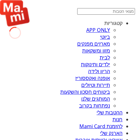
קטגוריות
APP ONLY
ביוטי
מארזים מפנקים
מזון ומשקאות
לבית
ילדים ותינוקות
הריון ולידה
אופנה ואקססוריז
תיירות וטיולים
ביטוחים חסכון והשקעות
המותגים שלנו
נפתחות בקרוב
ההטבות שלי
חנות
להזמנת Mami Card
הארנק שלי