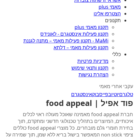
אשראי ורשתות צוברות
מאמי plus
הצטרפו אלינו
תקנונים
תקנון מאמי plus
תקנון פעילות אינסטגרם - לאונידס
MaMi - תקנון פעילות מאמי – מתנה לגננת
תקנון פעילות מאמי – דלתא
כללי
מדיניות פרטיות
תקנון ותנאי שימוש
הצהרת נגישות
עקבי אחרי מאמי
טלגרם
יוטיוב
פייסבוק
אינסטגרם
פוד אפיל | food appeal
חברת food appeal מאמינה שאוכל מעולה ראוי לכלים
איכותיים, המיוצרים בתהליך טכנולוגי חדשני ומתקדם, תוך
בחירת חומרי גלם מובחרים. כל מוצרי food appeal כוללים
ציפוי non stick המאפשר בישול בריא ללא שמן, תוך שמירה על