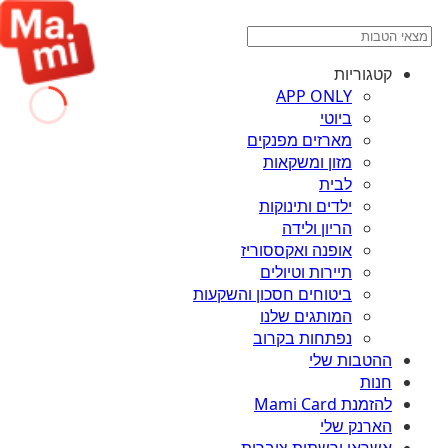
קטגוריות
APP ONLY
ביוטי
מארזים מפנקים
מזון ומשקאות
לבית
ילדים ותינוקות
הריון ולידה
אופנה ואקססוריז
תיירות וטיולים
ביטוחים חסכון והשקעות
המותגים שלנו
נפתחות בקרוב
ההטבות שלי
חנות
להזמנת Mami Card
הארנק שלי