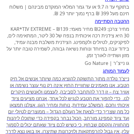
בתוקף עד ה 9.7 או עד גמר המלאי המוקדם מבינהם | משלוח
חינם מעל 399 ₪ ברף נמוך יותר 29 ₪.
ההטבה הסתיימה
מחיר צרכן: ₪249 מחיר מאמי: ₪139 KAR*TIV EXTREME –
30 היא צידנית רכה איכותית בנפח של 30 ליטר, המתאימה לים,
לפיקניקים, לטיולים ולקמפינג. הצידנית משלבת מבנה עמיד,
בידוד עבה במיוחד ונוחות נשיאה גבוהה, לשמירה טובה יותר על
מזון ושתייה לאורך זמן.
גו נייצ׳ר | Go Nature
לעמוד המותג
נייצ’ר נולדה מתוך התשוקה להוציא כמה שיותר אנשים אל חיק
הטבע. אנו מאמינים שחוויית החוץ אינה רק נוף עוצר נשימה או
אוויר צח – זו דרך להתחבר לסביבה, לעצמנו ולאנשים היקרים
לנו. כדי להפוך את הטבע לנגיש לכל אחד, אנחנו מציעים ציוד
איכותי וחכם, המשלב עמידות, נוחות ומחיר הוגן. אצלנו תמצאו
כל מה שצריך כדי לצאת אל העולם הגדול – ממוצרים לטיולי יום
ועד ציוד קמפינג מורחב, הכול נבחר בקפידה כדי שתוכלו ליהנות
מהחוויה והקסם שבחוץ. כי כשיש לכם ציוד שאתם יכולים לסמוך
עליו, אין גבול להרפתקאות ולזיכרונות שתיצרו. אז בואו נצא לדרך