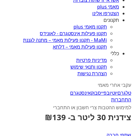
אשראי ורשתות צוברות
מאמי plus
הצטרפו אלינו
תקנונים
תקנון מאמי plus
תקנון פעילות אינסטגרם - לאונידס
MaMi - תקנון פעילות מאמי – מתנה לגננת
תקנון פעילות מאמי – דלתא
כללי
מדיניות פרטיות
תקנון ותנאי שימוש
הצהרת נגישות
עקבי אחרי מאמי
טלגרם
יוטיוב
פייסבוק
אינסטגרם
התחברות
למימוש ההטבות צרי חשבון או התחברי
צידנית 30 ליטר ב- ₪139
שתפי חברה