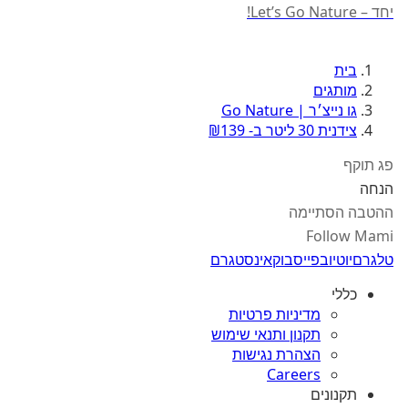
יחד – Let’s Go Nature!
בית
מותגים
גו נייצ׳ר | Go Nature
צידנית 30 ליטר ב- ₪139
פג תוקף
הנחה
ההטבה הסתיימה
Follow Mami
טלגרם
יוטיוב
פייסבוק
אינסטגרם
כללי
מדיניות פרטיות
תקנון ותנאי שימוש
הצהרת נגישות
Careers
תקנונים