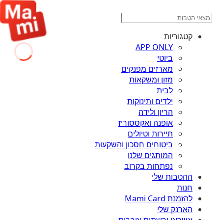
קטגוריות
APP ONLY
ביוטי
מארזים מפנקים
מזון ומשקאות
לבית
ילדים ותינוקות
הריון ולידה
אופנה ואקססוריז
תיירות וטיולים
ביטוחים חסכון והשקעות
המותגים שלנו
נפתחות בקרוב
ההטבות שלי
חנות
להזמנת Mami Card
הארנק שלי