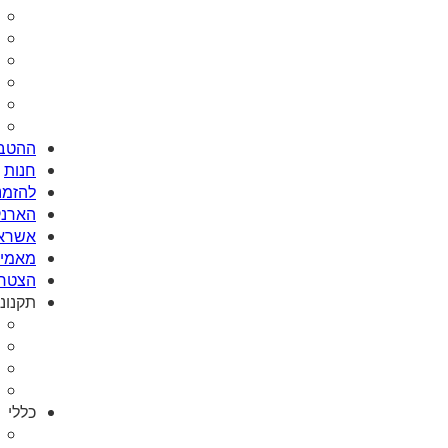
ההטבו
חנות
להזמנת Card
הארנק
אשראי
מאמי plus
הצטרפ
תקנונ
כללי