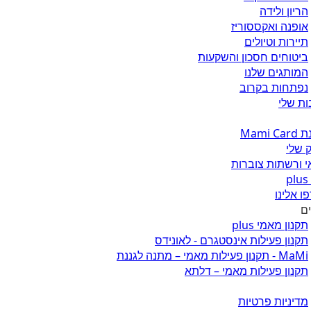
הריון ולידה
אופנה ואקססוריז
תיירות וטיולים
ביטוחים חסכון והשקעות
המותגים שלנו
נפתחות בקרוב
ת שלי
Mami 
 שלי
 ורשתות צוברות
ו אלינו
ים
תקנון מאמי plus
תקנון פעילות אינסטגרם - לאונידס
MaMi - תקנון פעילות מאמי – מתנה לגננת
תקנון פעילות מאמי – דלתא
מדיניות פרטיות