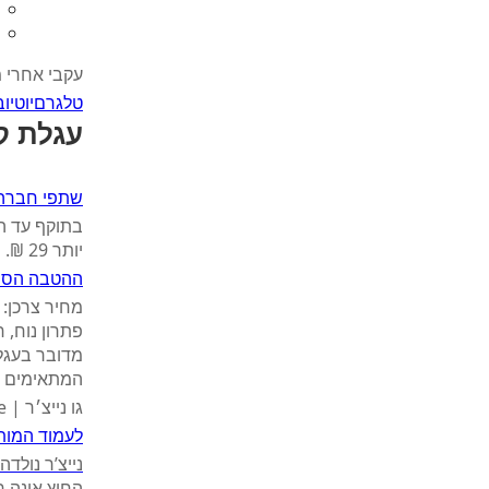
עקבי אחרי 
טלגרם
יוטיוב
עגלת קמפ
שתפי חברה
יותר 29 ₪.
ההטבה הסת
פתרון נוח, 
המתאימים למ
גו נייצ׳ר | Go Nature
לעמוד המות
נייצ’ר נולד
החוץ אינה ר