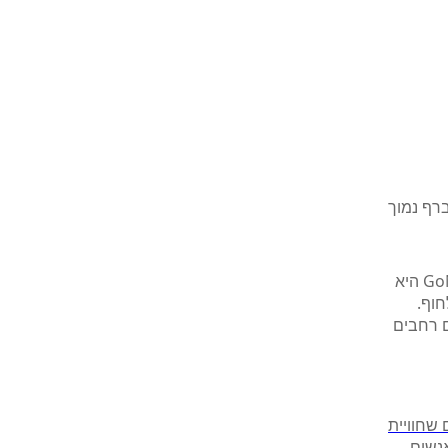
מר המלאי המוקדם מבינהם | משלוח חינם מעל 399 ₪ ברף נמוך
מחיר צרכן: ₪719 מחיר מאמי: ₪329 עגלת קמפינג GoNature Offroad Wagon II היא
חוף.
בד Oxford עמיד וגלגלים רחבים
 שחוויית
אנשים