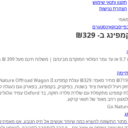
תקנון ותנאי שימוש
הצהרת נגישות
מאמי
פייסבוק
אינסטגרם
ינג ב- ₪329
בתוקף עד ה 9.7 או עד ג
יימה
חזק ויעיל לנשיאת ציוד בשטח, בפיקניק, בקמפינג, בפארק וגם כעגלה ל
מדובר בעגלת קמפינג מתקפלת עם שלדת פלדה חזקה, 
גוון רחב מאוד של תוואי קרקע.
ג
ה מתוך התשוקה להוציא כמה שיותר אנשים אל חיק הטבע. אנו מאמינים
ק נוף עוצר נשימה או אוויר צח – זו דרך להתחבר לסביבה, לעצמנו ול