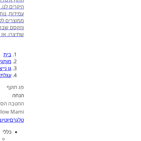
היקרים לנו.
עמידות, נוח
ממוצרים לטי
והקסם שבחוץ
שתיצרו. אז בואו נ
בית
מותגי
גו נייצ׳ר |
עגלת קמ
פג תוקף
הנחה
ההטבה הסת
llow Mami
טלגרם
יוטיוב
כללי