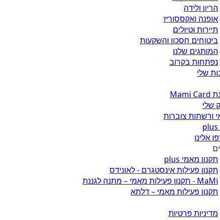
הריון ולידה
אופנה ואקססוריז
תיירות וטיולים
ביטוחים חסכון והשקעות
המותגים שלנו
נפתחות בקרוב
ת שלי
Mami 
 שלי
 ורשתות צוברות
ו אלינו
ים
תקנון מאמי plus
תקנון פעילות אינסטגרם - לאונידס
MaMi - תקנון פעילות מאמי – מתנה לגננת
תקנון פעילות מאמי – דלתא
מדיניות פרטיות