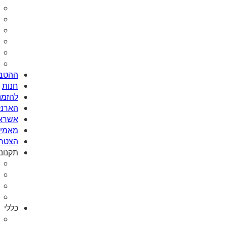
ההטבו
חנות
להזמנת Card
הארנק
אשראי
מאמי plus
הצטרפ
תקנונ
כללי