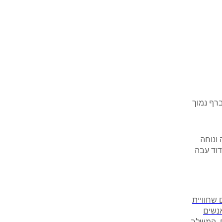
מר המלאי המוקדם מבינהם | משלוח חינם מעל 399 ₪ ברף נמוך
ידה ונוחה
קטי, בידוד עבה
 שחוויית
אנשים
ם, המשלב