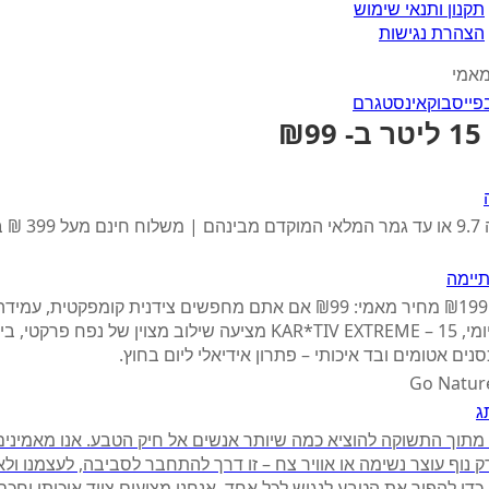
תקנון ותנאי שימוש
הצהרת נגישות
מאמי
פייסבוק
אינסטגרם
₪
בתוקף עד ה 9.7 או עד ג
יימה
מחיר צרכן: ₪199 מחיר מאמי: ₪99 אם אתם מחפשים צידנית קומפקטית, עמ
לשימוש יומיומי, KAR*TIV EXTREME – 15 מציעה שילוב מצוין של נפח פר
סנים אטומים ובד איכותי – פתרון אידיאלי ליום בחוץ.
ג
ה מתוך התשוקה להוציא כמה שיותר אנשים אל חיק הטבע. אנו מאמינים
ק נוף עוצר נשימה או אוויר צח – זו דרך להתחבר לסביבה, לעצמנו ול
 כדי להפוך את הטבע לנגיש לכל אחד, אנחנו מציעים ציוד איכותי וחכ