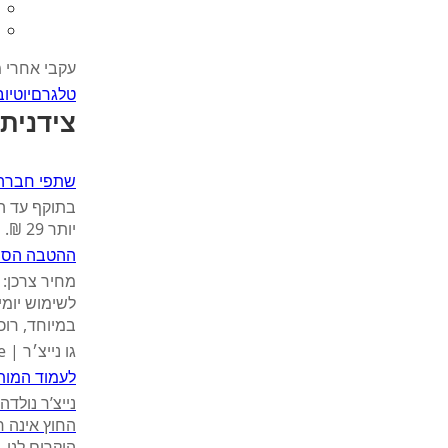
עקבי אחרי 
טלגרם
יוטיוב
צידנית 15 ליטר ב- 99
שתפי חברה
יותר 29 ₪.
ההטבה הסת
במיוחד, רוכ
גו נייצ׳ר | Go Nature
לעמוד המות
נייצ’ר נולד
החוץ אינה ר
היקרים לנו.