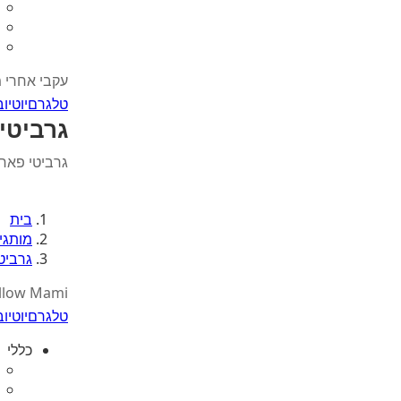
עקבי אחרי 
טלגרם
יוטיוב
גרביטי
גרביטי פאר
בית
מותגי
גרביט
llow Mami
טלגרם
יוטיוב
כללי