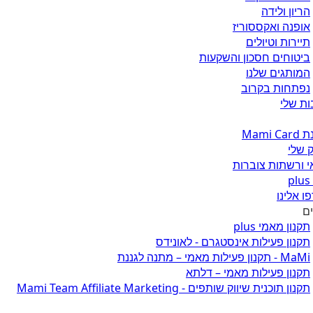
הריון ולידה
אופנה ואקססוריז
תיירות וטיולים
ביטוחים חסכון והשקעות
המותגים שלנו
נפתחות בקרוב
ת שלי
Mami 
 שלי
 ורשתות צוברות
ו אלינו
ים
תקנון מאמי plus
תקנון פעילות אינסטגרם - לאונידס
MaMi - תקנון פעילות מאמי – מתנה לגננת
תקנון פעילות מאמי – דלתא
תקנון תוכנית שיווק שותפים - Mami Team Affiliate Marketing