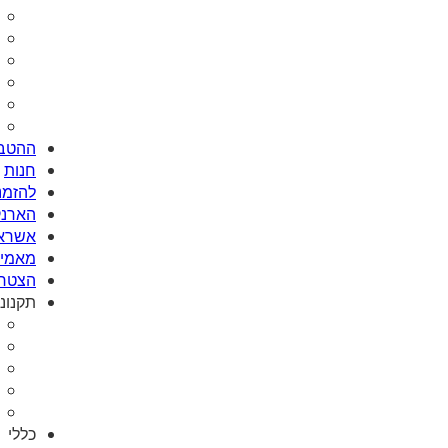
ההטבו
חנות
להזמנת Card
הארנק
אשראי
מאמי plus
הצטרפ
תקנונ
כללי