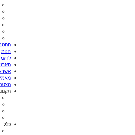
ההטבו
חנות
להזמנת Card
הארנק
אשראי
מאמי plus
הצטרפ
תקנונ
כללי