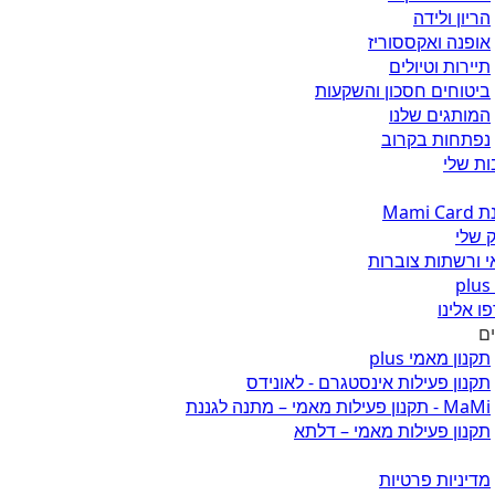
הריון ולידה
אופנה ואקססוריז
תיירות וטיולים
ביטוחים חסכון והשקעות
המותגים שלנו
נפתחות בקרוב
ת שלי
Mami 
 שלי
 ורשתות צוברות
ו אלינו
ים
תקנון מאמי plus
תקנון פעילות אינסטגרם - לאונידס
MaMi - תקנון פעילות מאמי – מתנה לגננת
תקנון פעילות מאמי – דלתא
מדיניות פרטיות