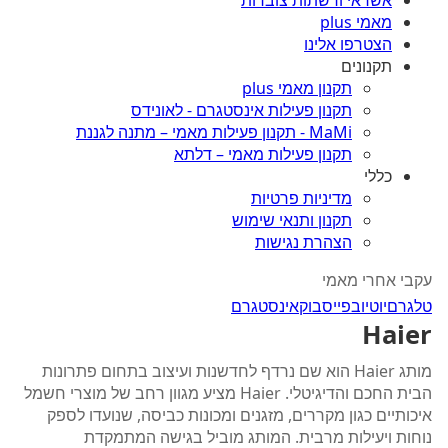
אשראי ורשתות צוברות
מאמי plus
הצטרפו אלינו
תקנונים
תקנון מאמי plus
תקנון פעילות אינסטגרם - לאונידס
MaMi - תקנון פעילות מאמי – מתנה לגננת
תקנון פעילות מאמי – דלתא
כללי
מדיניות פרטיות
תקנון ותנאי שימוש
הצהרת נגישות
עקבי אחרי מאמי
טלגרם
יוטיוב
פייסבוק
אינסטגרם
Haier
מותג Haier הוא שם נרדף לחדשנות ועיצוב בתחום פתרונות
הבית החכם והדיגיטלי. Haier מציע מגוון רחב של מוצרי חשמל
איכותיים כגון מקררים, מזגנים ומכונות כביסה, שנועדו לספק
נוחות ויעילות מרבית. המותג מוביל בגישה המתמקדת