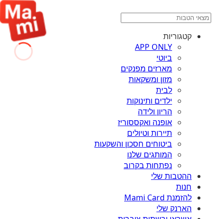
קטגוריות
APP ONLY
ביוטי
מארזים מפנקים
מזון ומשקאות
לבית
ילדים ותינוקות
הריון ולידה
אופנה ואקססוריז
תיירות וטיולים
ביטוחים חסכון והשקעות
המותגים שלנו
נפתחות בקרוב
ההטבות שלי
חנות
להזמנת Mami Card
הארנק שלי