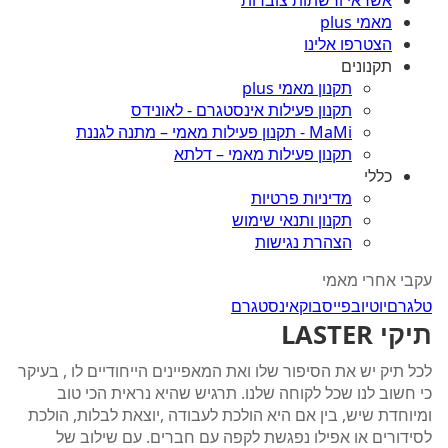
אשראי ורשתות צוברות
מאמי plus
הצטרפו אלינו
תקנונים
תקנון מאמי plus
תקנון פעילות אינסטגרם - לאונידס
MaMi - תקנון פעילות מאמי – מתנה לגננת
תקנון פעילות מאמי – דלתא
כללי
מדיניות פרטיות
תקנון ותנאי שימוש
הצהרת נגישות
עקבי אחרי מאמי
טלגרם
יוטיוב
פייסבוק
אינסטגרם
תיקי LASTER
לכל תיק יש את הסיפור שלו ואת המאפיינים הייחודיים לו , בעיקר
כי חשוב לנו שכל לקוחה שלנו. תרגיש שהיא נראית הכי טוב
ומיוחדת שיש, בין אם היא הולכת לעבודה ,יוצאת לבלות, הולכת
לסידורים או אפילו נפגשת לקפה עם חברים. עם שילוב של