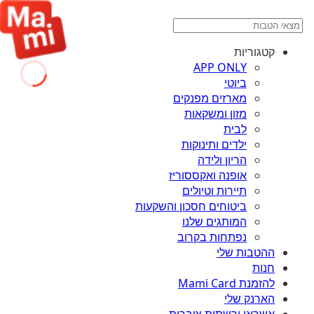
קטגוריות
APP ONLY
ביוטי
מארזים מפנקים
מזון ומשקאות
לבית
ילדים ותינוקות
הריון ולידה
אופנה ואקססוריז
תיירות וטיולים
ביטוחים חסכון והשקעות
המותגים שלנו
נפתחות בקרוב
ההטבות שלי
חנות
להזמנת Mami Card
הארנק שלי