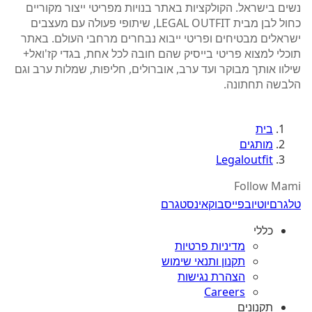
נשים בישראל. הקולקציות באתר בנויות מפריטי ייצור מקוריים
כחול לבן מבית LEGAL OUTFIT, שיתופי פעולה עם מעצבים
ישראלים מבטיחים ופריטי ייבוא נבחרים מרחבי העולם. באתר
תוכלי למצוא פריטי בייסיק שהם חובה לכל אחת, בגדי קז'ואל+
שילוו אותך מבוקר ועד ערב, אוברולים, חליפות, שמלות ערב וגם
הלבשה תחתונה.
בית
מותגים
Legaloutfit
Follow Mami
טלגרם
יוטיוב
פייסבוק
אינסטגרם
כללי
מדיניות פרטיות
תקנון ותנאי שימוש
הצהרת נגישות
Careers
תקנונים