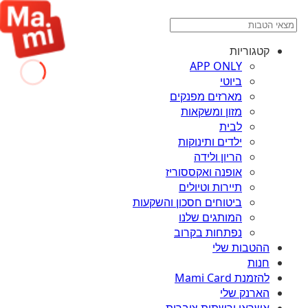
קטגוריות
APP ONLY
ביוטי
מארזים מפנקים
מזון ומשקאות
לבית
ילדים ותינוקות
הריון ולידה
אופנה ואקססוריז
תיירות וטיולים
ביטוחים חסכון והשקעות
המותגים שלנו
נפתחות בקרוב
ההטבות שלי
חנות
להזמנת Mami Card
הארנק שלי