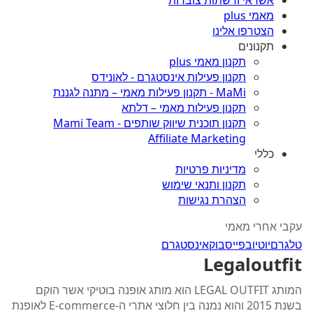
אשראי ורשתות צוברות
מאמי plus
הצטרפו אלינו
תקנונים
תקנון מאמי plus
תקנון פעילות אינסטגרם - לאונידס
MaMi - תקנון פעילות מאמי – מתנה לגננת
תקנון פעילות מאמי – דלתא
תקנון תוכנית שיווק שותפים - Mami Team
Affiliate Marketing
כללי
מדיניות פרטיות
תקנון ותנאי שימוש
הצהרת נגישות
עקבי אחרי מאמי
טלגרם
יוטיוב
פייסבוק
אינסטגרם
Legaloutfit
המותג LEGAL OUTFIT הוא מותג אופנה בוטיקי אשר הוקם
בשנת 2015 והוא נמנה בין חלוצי אתרי ה-E-commerce לאופנת