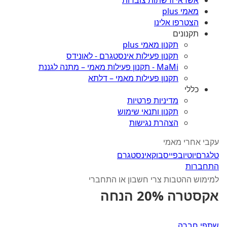
אשראי ורשתות צוברות
מאמי plus
הצטרפו אלינו
תקנונים
תקנון מאמי plus
תקנון פעילות אינסטגרם - לאונידס
MaMi - תקנון פעילות מאמי – מתנה לגננת
תקנון פעילות מאמי – דלתא
כללי
מדיניות פרטיות
תקנון ותנאי שימוש
הצהרת נגישות
עקבי אחרי מאמי
טלגרם
יוטיוב
פייסבוק
אינסטגרם
התחברות
למימוש ההטבות צרי חשבון או התחברי
אקסטרה 20% הנחה
שתפי חברה