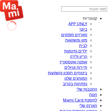
קטגוריות
APP ONLY
ביוטי
מארזים מפנקים
מזון ומשקאות
לבית
ילדים ותינוקות
הריון ולידה
אופנה ואקססוריז
תיירות וטיולים
ביטוחים חסכון והשקעות
המותגים שלנו
נפתחות בקרוב
ההטבות שלי
חנות
להזמנת Mami Card
הארנק שלי