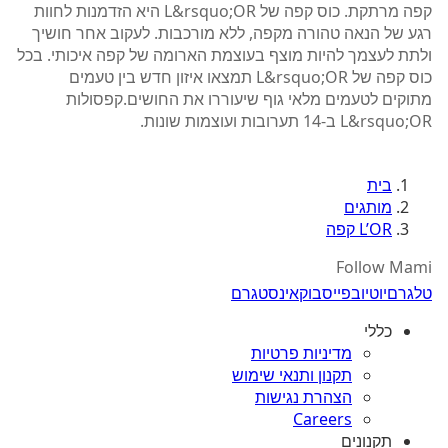
קפה מרתקת. כוס קפה של L&rsquo;OR היא הזדמנות לחוות
רגע של הנאה טהורה מקפה, ללא מורכבות. לעקוב אחר חושיך
ולתת לעצמך להיות מוצף בעוצמת הארומה של קפה איכותי. בכל
כוס קפה של L&rsquo;OR תמצאו איזון חדש בין טעמים
מתוקים לטעמים מלאי גוף שיעוררו את החושים.קפסולות
L&rsquo;OR ב-14 תערובות ועוצמות שונות.
בית
מותגים
L’OR קפה
Follow Mami
טלגרם
יוטיוב
פייסבוק
אינסטגרם
כללי
מדיניות פרטיות
תקנון ותנאי שימוש
הצהרת נגישות
Careers
תקנונים