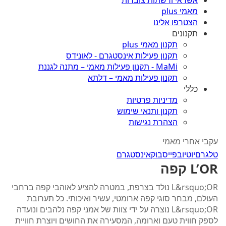
אשראי ורשתות צוברות
מאמי plus
הצטרפו אלינו
תקנונים
תקנון מאמי plus
תקנון פעילות אינסטגרם - לאונידס
MaMi - תקנון פעילות מאמי – מתנה לגננת
תקנון פעילות מאמי – דלתא
כללי
מדיניות פרטיות
תקנון ותנאי שימוש
הצהרת נגישות
עקבי אחרי מאמי
טלגרם
יוטיוב
פייסבוק
אינסטגרם
L’OR קפה
L&rsquo;OR נולד בצרפת, במטרה להציע לאוהבי קפה ברחבי
העולם, מבחר סוגי קפה ארומטי, עשיר ואיכותי. כל תערובת
L&rsquo;OR נוצרה על ידי צוות של אמני קפה נלהבים ונועדה
לספק חווית טעם וארומה, המסעירה את החושים ויוצרת חוויית