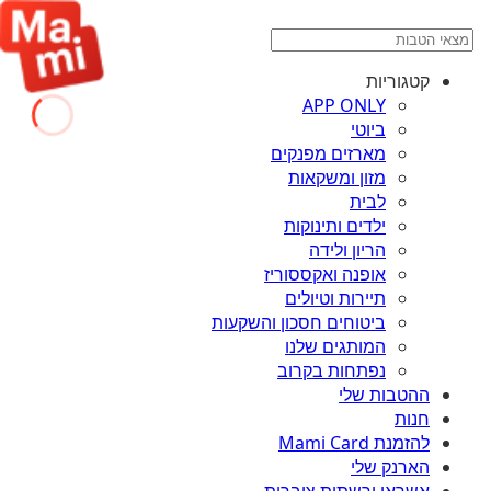
קטגוריות
APP ONLY
ביוטי
מארזים מפנקים
מזון ומשקאות
לבית
ילדים ותינוקות
הריון ולידה
אופנה ואקססוריז
תיירות וטיולים
ביטוחים חסכון והשקעות
המותגים שלנו
נפתחות בקרוב
ההטבות שלי
חנות
להזמנת Mami Card
הארנק שלי