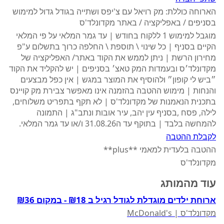
הארוחה כוללת: מק רויאל עם צ'יפס ושתייה בגודל גדול למימוש
בסניפים / באפליקציה / באתר מקדונלד'ס
מוגבל למימוש 1 ללקוח בחודש | עד גמר המלאי על פי המלאי
הקיים בסניף | כל שינוי \ תוספת \ החלפה כרוך בתשלום ע"פ
מחירון הרשת | ניתן לממש את הקוד באתר/ האפליקציה של
מקדונלד׳ס ובעמדות המק טאצ׳ בסניפים | יש להקליד את הקוד
״ביש לי קופון״ ולהוסיף את המוצר במגש | אין כפל מבצעים
והנחות | מימוש ההטבה בהזמנה אינו מאפשר צבירת מק קויינס
בתכנית הנאמנות של מקדונלד'ס | לא תקף בתפריט משלוחים,
לילה, פסח ,בסניף עין יהב, עיר אובות ונתב"ג | התמונה
להמחשה בלבד | בתוקף עד ה31.08.26 ו/או עד גמר המלאי.
לקבלת ההטבה
ההטבה בלעדית למאמי **plus**
מקדונלד'ס
עוד מהמותג
ארוחת ילדים מוגדלת לגודל רגיל ב ₪18 - במקום ₪36
מקדונלד'ס | McDonald's