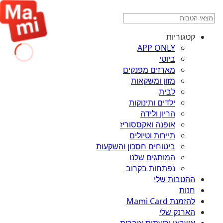
קטגוריות
APP ONLY
ביוטי
מארזים מפנקים
מזון ומשקאות
לבית
ילדים ותינוקות
הריון ולידה
אופנה ואקססוריז
תיירות וטיולים
ביטוחים חסכון והשקעות
המותגים שלנו
נפתחות בקרוב
ההטבות שלי
חנות
להזמנת Mami Card
הארנק שלי