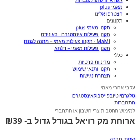
אשראי ורשתות צוברות
מאמי plus
הצטרפו אלינו
תקנונים
תקנון מאמי plus
תקנון פעילות אינסטגרם - לאונידס
MaMi - תקנון פעילות מאמי – מתנה לגננת
תקנון פעילות מאמי – דלתא
כללי
מדיניות פרטיות
תקנון ותנאי שימוש
הצהרת נגישות
עקבי אחרי מאמי
טלגרם
יוטיוב
פייסבוק
אינסטגרם
התחברות
למימוש ההטבות צרי חשבון או התחברי
ארוחת מק רויאל בגודל גדול ב- ₪39
שתפי חברה