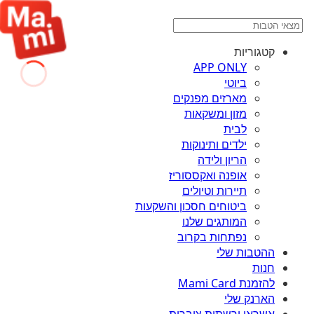
קטגוריות
APP ONLY
ביוטי
מארזים מפנקים
מזון ומשקאות
לבית
ילדים ותינוקות
הריון ולידה
אופנה ואקססוריז
תיירות וטיולים
ביטוחים חסכון והשקעות
המותגים שלנו
נפתחות בקרוב
ההטבות שלי
חנות
להזמנת Mami Card
הארנק שלי