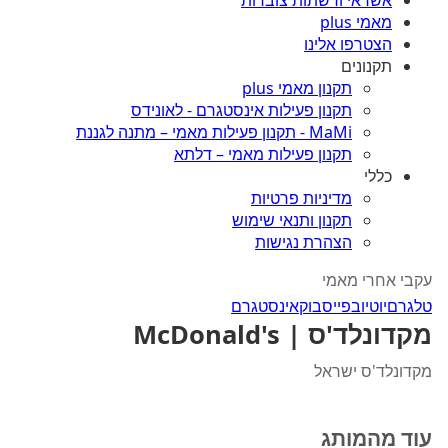
אשראי ורשתות צוברות
מאמי plus
הצטרפו אלינו
תקנונים
תקנון מאמי plus
תקנון פעילות אינסטגרם - לאונידס
MaMi - תקנון פעילות מאמי – מתנה לגננת
תקנון פעילות מאמי – דלתא
כללי
מדיניות פרטיות
תקנון ותנאי שימוש
הצהרת נגישות
עקבי אחרי מאמי
טלגרם
יוטיוב
פייסבוק
אינסטגרם
מקדונלד'ס | McDonald's
מקדונלד'ס ישראל
עוד מהמותג