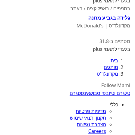
בלעדי למאמי plus
בסניפים / באפליקציה / באתר
גלידה בגביע מתנה
מקדונלד'ס | McDonald's
מסתיים ב-31.8
בלעדי למאמי plus
בית
מותגים
מקדונלד'ס
Follow Mami
טלגרם
יוטיוב
פייסבוק
אינסטגרם
כללי
מדיניות פרטיות
תקנון ותנאי שימוש
הצהרת נגישות
Careers