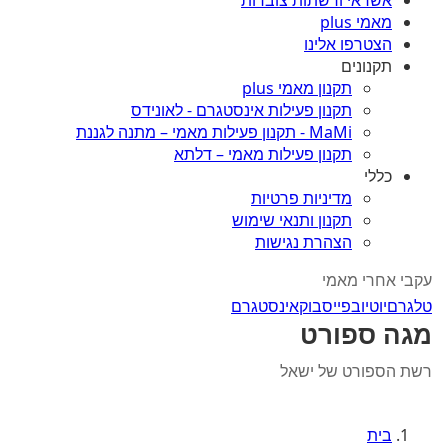
אשראי ורשתות צוברות
מאמי plus
הצטרפו אלינו
תקנונים
תקנון מאמי plus
תקנון פעילות אינסטגרם - לאונידס
MaMi - תקנון פעילות מאמי – מתנה לגננת
תקנון פעילות מאמי – דלתא
כללי
מדיניות פרטיות
תקנון ותנאי שימוש
הצהרת נגישות
עקבי אחרי מאמי
טלגרם
יוטיוב
פייסבוק
אינסטגרם
מגה ספורט
רשת הספורט של ישאל
בית