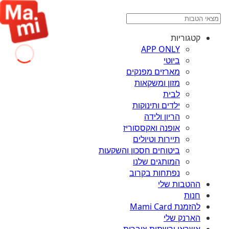
קטגוריות
APP ONLY
ביוטי
מארזים מפנקים
מזון ומשקאות
לבית
ילדים ותינוקות
הריון ולידה
אופנה ואקססוריז
תיירות וטיולים
ביטוחים חסכון והשקעות
המותגים שלנו
נפתחות בקרוב
ההטבות שלי
חנות
להזמנת Mami Card
הארנק שלי