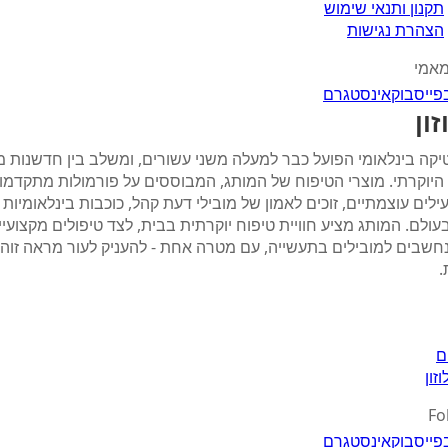
תקנון ותנאי שימוש
הצהרת נגישות
מאמי
פייסבוק
אינסטגרם
זון
קה בינלאומי הפועל כבר למעלה משני עשורים, ומשלב בין חדשנות 
 היוקרתי. מוצרי הטיפוח של המותג, המבוססים על פורמולות מתקדמו
ילים עוצמתיים, זוכים לאמון של מובילי דעת קהל, כוכבות בינלאומיות 
 בעולם. המותג מציע חוויית טיפוח יוקרתית בבית, לצד טיפולים מקצועיי
חשבים למובילים בתעשייה, עם מטרה אחת - להעניק לעור מראה זוהר
.
ם
זון
Fo
פייסבוק
אינסטגרם