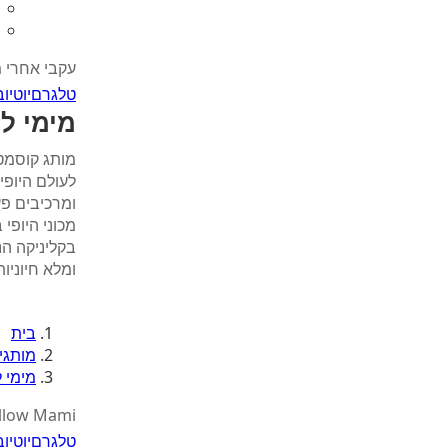
עקבי אחרי 
טלגרם
יוטיוב
מימי לו
מותג קוסמטי
לעולם היופי
ומרכיבים פע
מכוני היופי
בקליניקה הנ
ומלא חיוניות
בית
מותגי
מימי לו
llow Mami
טלגרם
יוטיוב