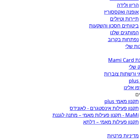
הריון ולידה
אופנה ואקססוריז
תיירות וטיולים
ביטוחים חסכון והשקעות
המותגים שלנו
נפתחות בקרוב
ת שלי
Mami 
 שלי
 ורשתות צוברות
ו אלינו
ים
תקנון מאמי plus
תקנון פעילות אינסטגרם - לאונידס
MaMi - תקנון פעילות מאמי – מתנה לגננת
תקנון פעילות מאמי – דלתא
מדיניות פרטיות