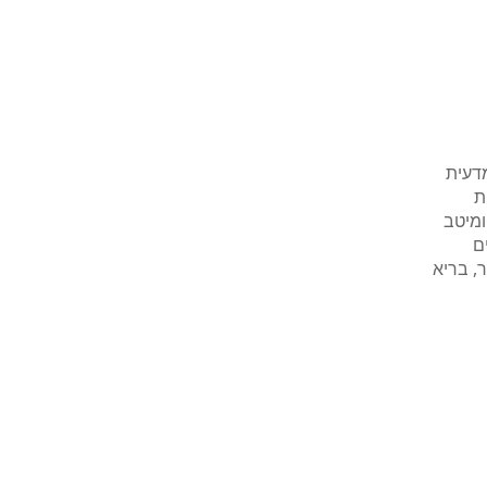
מדעית
ת
ומיטב
ם
, בריא