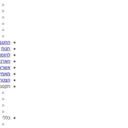
ההטבו
חנות
להזמנת Card
הארנק
אשראי
מאמי plus
הצטרפ
תקנונ
כללי