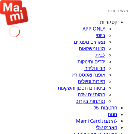
קטגוריות
APP ONLY
ביוטי
מארזים מפנקים
מזון ומשקאות
לבית
ילדים ותינוקות
הריון ולידה
אופנה ואקססוריז
תיירות וטיולים
ביטוחים חסכון והשקעות
המותגים שלנו
נפתחות בקרוב
ההטבות שלי
חנות
להזמנת Mami Card
הארנק שלי