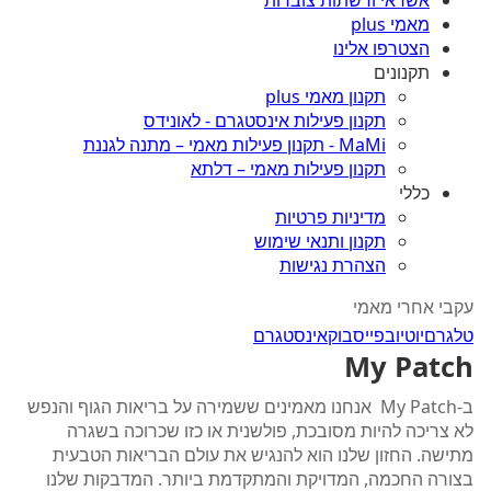
אשראי ורשתות צוברות
מאמי plus
הצטרפו אלינו
תקנונים
תקנון מאמי plus
תקנון פעילות אינסטגרם - לאונידס
MaMi - תקנון פעילות מאמי – מתנה לגננת
תקנון פעילות מאמי – דלתא
כללי
מדיניות פרטיות
תקנון ותנאי שימוש
הצהרת נגישות
עקבי אחרי מאמי
טלגרם
יוטיוב
פייסבוק
אינסטגרם
My Patch
ב-My Patch אנחנו מאמינים ששמירה על בריאות הגוף והנפש
לא צריכה להיות מסובכת, פולשנית או כזו שכרוכה בשגרה
מתישה. החזון שלנו הוא להנגיש את עולם הבריאות הטבעית
בצורה החכמה, המדויקת והמתקדמת ביותר. המדבקות שלנו