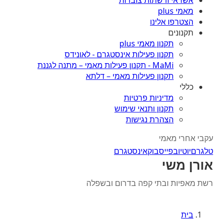
אשראי ורשתות צוברות
מאמי plus
הצטרפו אלינו
תקנונים
תקנון מאמי plus
תקנון פעילות אינסטגרם - לאונידס
MaMi - תקנון פעילות מאמי – מתנה לגננת
תקנון פעילות מאמי – דלתא
כללי
מדיניות פרטיות
תקנון ותנאי שימוש
הצהרת נגישות
עקבי אחרי מאמי
טלגרם
יוטיוב
פייסבוק
אינסטגרם
אורן משי
רשת מאפיות ובתי קפה בדרום ובשפלה
בית