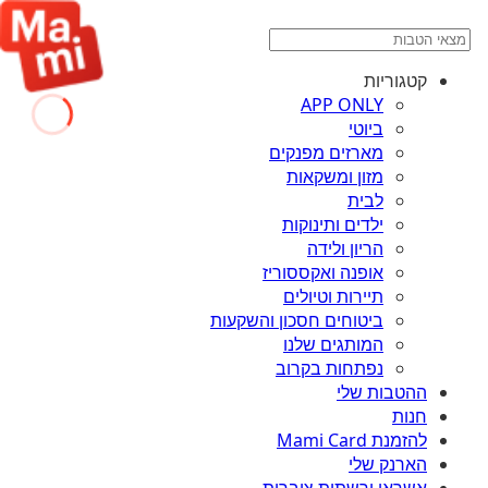
קטגוריות
APP ONLY
ביוטי
מארזים מפנקים
מזון ומשקאות
לבית
ילדים ותינוקות
הריון ולידה
אופנה ואקססוריז
תיירות וטיולים
ביטוחים חסכון והשקעות
המותגים שלנו
נפתחות בקרוב
ההטבות שלי
חנות
להזמנת Mami Card
הארנק שלי