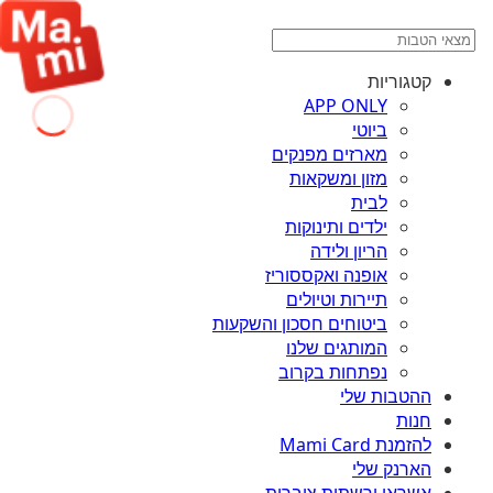
קטגוריות
APP ONLY
ביוטי
מארזים מפנקים
מזון ומשקאות
לבית
ילדים ותינוקות
הריון ולידה
אופנה ואקססוריז
תיירות וטיולים
ביטוחים חסכון והשקעות
המותגים שלנו
נפתחות בקרוב
ההטבות שלי
חנות
להזמנת Mami Card
הארנק שלי