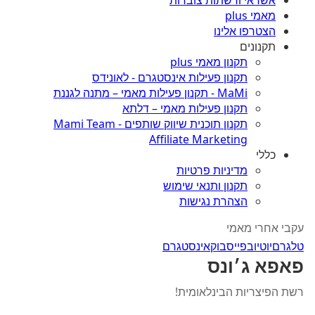
אשראי ורשתות צוברות
מאמי plus
הצטרפו אלינו
תקנונים
תקנון מאמי plus
תקנון פעילות אינסטגרם - לאונידס
MaMi - תקנון פעילות מאמי – מתנה לגננת
תקנון פעילות מאמי – דלתא
תקנון תוכנית שיווק שותפים - Mami Team
Affiliate Marketing
כללי
מדיניות פרטיות
תקנון ותנאי שימוש
הצהרת נגישות
עקבי אחרי מאמי
טלגרם
יוטיוב
פייסבוק
אינסטגרם
פאפא ג׳ונס
רשת הפיצריות הבינלאומית!