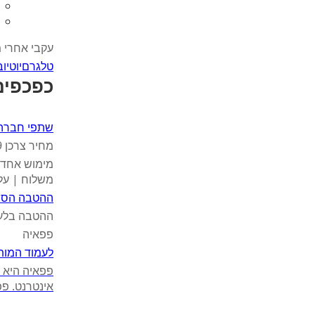
עקבי אחרי 
טלגרם
יוטיוב
כפכפים
שתפי חברה
מחיר צרכן ₪59.9 - ₪99.9 מחיר מאמי פלוס: ללא עלות למימוש בסניפים ובאתר
מימוש אחד 
משלוח | על דגמ
ההטבה הסת
ההטבה בלעדית
פפאיה
לעמוד המות
אינטרנט. פפא