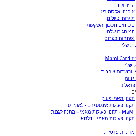
הריון ולידה
אופנה ואקססוריז
תיירות וטיולים
ביטוחים חסכון והשקעות
המותגים שלנו
נפתחות בקרוב
ת שלי
Mami 
 שלי
 ורשתות צוברות
ו אלינו
ים
תקנון מאמי plus
תקנון פעילות אינסטגרם - לאונידס
MaMi - תקנון פעילות מאמי – מתנה לגננת
תקנון פעילות מאמי – דלתא
מדיניות פרטיות