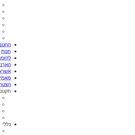
ההטבו
חנות
להזמנת Card
הארנק
אשראי
מאמי plus
הצטרפ
תקנונ
כללי