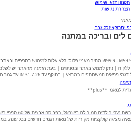
תקנון ותנאי שימוש
הצהרת נגישות
מאמי
פייסבוק
אינסטגרם
 לים ובריכה במתנה
ללקוח | ניתן לממש באתר ובסניפים | בעת הזמנה מהאתר יש לשלם 
י פפאיה המשתתפים במבצע | בתוקף עד 31.7.26 או עד גמר המלאי
יימה
 למאמי **plus**
ג
פפאיה היא רשת נעלי הילדים המובילה בישראל, 
יה מציגה קולקציות מקוריות של מאות דגמים חדשים בכל עונה, במידות 40