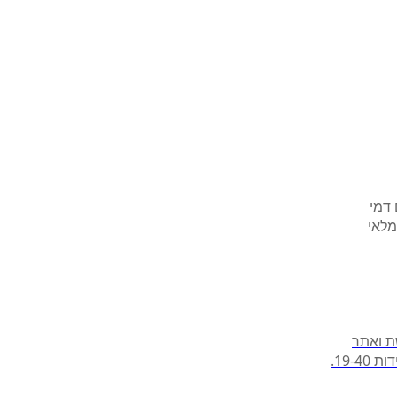
דמי
בפריסה ארצית של 60 סניפי רשת ואתר
19-.