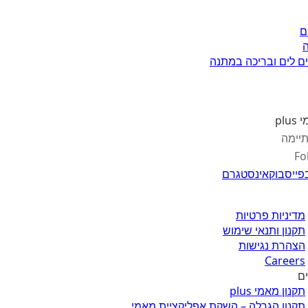
ם
ם לים ובריכה במתנה
pl
יימה
Fo
פייסבוק
אינסטגרם
מדיניות פרטיות
תקנון ותנאי שימוש
הצהרת נגישות
Careers
ים
תקנון מאמי plus
תקנון הגרלה – השקת אפליקציית מאמי