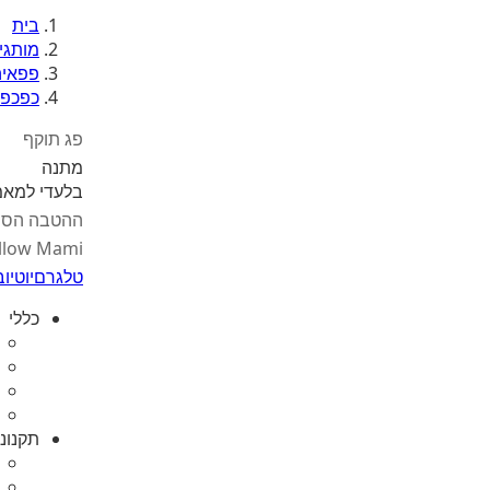
בית
מותגי
פפאיה
כפכפי
פג תוקף
מתנה
בלעדי למאמי us
ההטבה הסת
llow Mami
טלגרם
יוטיוב
כללי
תקנונ