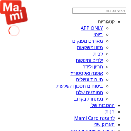
קטגוריות
APP ONLY
ביוטי
מארזים מפנקים
מזון ומשקאות
לבית
ילדים ותינוקות
הריון ולידה
אופנה ואקססוריז
תיירות וטיולים
ביטוחים חסכון והשקעות
המותגים שלנו
נפתחות בקרוב
ההטבות שלי
חנות
להזמנת Mami Card
הארנק שלי