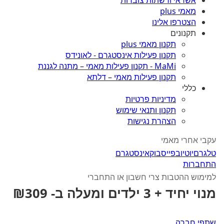
אשראי ורשתות צוברות
מאמי plus
הצטרפו אלינו
תקנונים
תקנון מאמי plus
תקנון פעילות אינסטגרם - לאונידס
MaMi - תקנון פעילות מאמי – מתנה לגננת
תקנון פעילות מאמי – דלתא
כללי
מדיניות פרטיות
תקנון ותנאי שימוש
הצהרת נגישות
עקבי אחרי מאמי
טלגרם
יוטיוב
פייסבוק
אינסטגרם
התחברות
למימוש ההטבות צרי חשבון או התחברי
מנוי יחיד + 3 ילדים ומעלה ב- ₪309
שתפי חברה