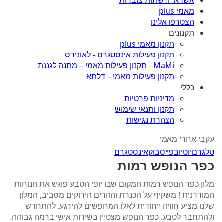
אשראי ורשתות צוברות
מאמי plus
הצטרפו אלינו
תקנונים
תקנון מאמי plus
תקנון פעילות אינסטגרם - לאונידס
MaMi - תקנון פעילות מאמי – מתנה לגננת
תקנון פעילות מאמי – דלתא
כללי
מדיניות פרטיות
תקנון ותנאי שימוש
הצהרת נגישות
עקבי אחרי מאמי
טלגרם
יוטיוב
פייסבוק
אינסטגרם
כפר הנופש רמות
מלון כפר הנופש רמות המקום שבו יופי הטבע פוגש את הנוחות
המודרנית ! משקיף על הכנרת וההרים הירוקים מסביב, המלון
שלנו מציע חוויה ייחודית לאלו המחפשים להירגע, להתחדש
ולהתחבר לטבע. כפר הנופש מצטיין בשירות אישי ברמה גבוהה.