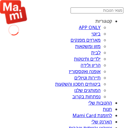
קטגוריות
APP ONLY
ביוטי
מארזים מפנקים
מזון ומשקאות
לבית
ילדים ותינוקות
הריון ולידה
אופנה ואקססוריז
תיירות וטיולים
ביטוחים חסכון והשקעות
המותגים שלנו
נפתחות בקרוב
ההטבות שלי
חנות
להזמנת Mami Card
הארנק שלי