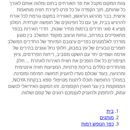
צוות המקום מקבל את פני האורחים בחום ומלווה אותם לאורך
כל שהותם, תוך הקפדה על כל פרט ליצירת חוויה מותאמת
אישית. כבר מהרגע הראשון, האווירה במקום גורמת לכל אורח
להרגיש בבית, אך עם כל הפינוקים של חופשה יוקרתית. המלון
מציע 4 סוגי חדרים ברמות מחיר שונות, חדרי האירוח בכפר
מתאפיינים במרחב, נוחות ועיצוב מוקפד המשלב בין סגנון
מודרני לאלמנטים כפריים עיצובם המיוחד של החדרים המשלב
חומרים טבעיים של עץ במבוק, חלוקי נחל וגוונים בהירים של
אדמה ושמיים יחד עם השקט מסביב, ריחות הפרדסים, ציוץ
הציפורים כל אלו הופכים את חווית האירוח לאחרת … חלק
מהחדרים כוללים בריכות פרטיות, המציעות חוויה אינטימית
ומרגיעה, בעוד שכולם נועדו להעניק תחושה חמימה ומזמינה.
במהלך החופשה תוכלו ליהנות מטיפולי ספא בבקתת NOYA,
הממוקמת בין עצי האורן הקסומים. זהו המקום האידיאלי לנשום
עמוק, להתפנק ולהעניק לעצמכם רגעים של קסם ושלווה.
בית
מותגים
כפר הנופש רמות