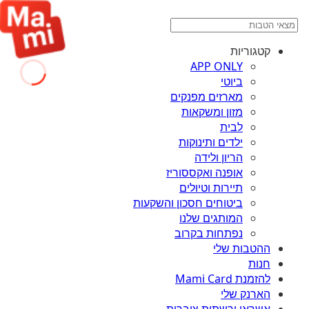
קטגוריות
APP ONLY
ביוטי
מארזים מפנקים
מזון ומשקאות
לבית
ילדים ותינוקות
הריון ולידה
אופנה ואקססוריז
תיירות וטיולים
ביטוחים חסכון והשקעות
המותגים שלנו
נפתחות בקרוב
ההטבות שלי
חנות
להזמנת Mami Card
הארנק שלי