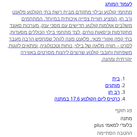
לעמוד המותג
מתחמי קולנוע ובילוי מתקדם מבית רשת בתי הקולנוע פלאנט
ורב חן, המציע חוויית צפייה איכותית במיוחד. המתחמים
משלבים אולמות קולנוע חדישים עם מסכי ענק, מערכות סאונד
מתקדמות וכיסאות נוחים, לצד מתחמי בילוי הכוללים מסעדות,
בתי קפה ואזורי פנאי. פלאנט פונה לקהל שמחפש הרבה מעבר
לסרט – חוויה מלאה של בילוי, נוחות וטכנולוגיה, ומתאים לזוגות,
משפחות וחובבי קולנוע שרוצים ליהנות מסרטים באווירה
יוקרתית ומהנה.
בית
מותגים
רב חן
כרטיס ליום הקולנוע 17.6 במתנה
פג תוקף
מתנה
בלעדי למאמי plus
ההטבה הסתיימה