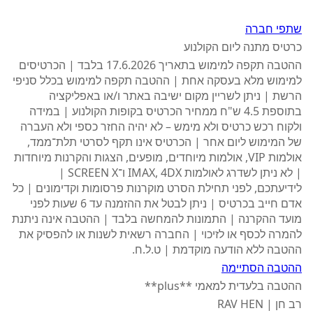
שתפי חברה
כרטיס מתנה ליום הקולנוע
ההטבה תקפה למימוש בתאריך 17.6.2026 בלבד | הכרטיסים
למימוש מלא בעסקה אחת | ההטבה תקפה למימוש בכלל סניפי
הרשת | ניתן לשריין מקום ישיבה באתר ו/או באפליקציה
בתוספת 4.5 ש"ח ממחיר הכרטיס בקופות הקולנוע | במידה
ולקוח רכש כרטיס ולא מימש – לא יהיה החזר כספי ולא העברה
של המימוש ליום אחר | הכרטיס אינו תקף לסרטי תלת־ממד,
אולמות VIP, אולמות מיוחדים, מופעים, הצגות והקרנות מיוחדות
| לא ניתן לשדרג לאולמות IMAX, 4DX ו־SCREEN X |
לידיעתכם, לפני תחילת הסרט מוקרנות פרסומות וקדימונים | כל
אדם חייב בכרטיס | ניתן לבטל את ההזמנה עד 6 שעות לפני
מועד ההקרנה | התמונות להמחשה בלבד | ההטבה אינה ניתנת
להמרה לכסף או לזיכוי | החברה רשאית לשנות או להפסיק את
ההטבה ללא הודעה מוקדמת | ט.ל.ח.
ההטבה הסתיימה
ההטבה בלעדית למאמי **plus**
רב חן | RAV HEN