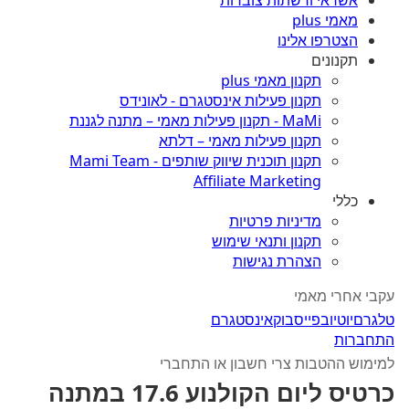
אשראי ורשתות צוברות
מאמי plus
הצטרפו אלינו
תקנונים
תקנון מאמי plus
תקנון פעילות אינסטגרם - לאונידס
MaMi - תקנון פעילות מאמי – מתנה לגננת
תקנון פעילות מאמי – דלתא
תקנון תוכנית שיווק שותפים - Mami Team
Affiliate Marketing
כללי
מדיניות פרטיות
תקנון ותנאי שימוש
הצהרת נגישות
עקבי אחרי מאמי
טלגרם
יוטיוב
פייסבוק
אינסטגרם
התחברות
למימוש ההטבות צרי חשבון או התחברי
כרטיס ליום הקולנוע 17.6 במתנה