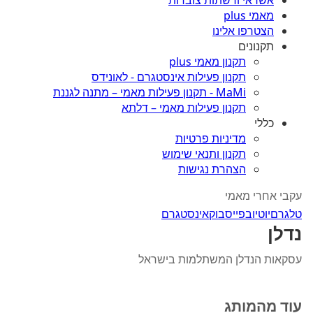
אשראי ורשתות צוברות
מאמי plus
הצטרפו אלינו
תקנונים
תקנון מאמי plus
תקנון פעילות אינסטגרם - לאונידס
MaMi - תקנון פעילות מאמי – מתנה לגננת
תקנון פעילות מאמי – דלתא
כללי
מדיניות פרטיות
תקנון ותנאי שימוש
הצהרת נגישות
עקבי אחרי מאמי
טלגרם
יוטיוב
פייסבוק
אינסטגרם
נדלן
עסקאות הנדלן המשתלמות בישראל
עוד מהמותג