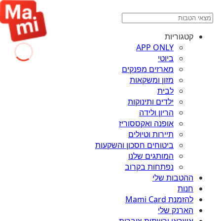
קטגוריות
APP ONLY
ביוטי
מארזים מפנקים
מזון ומשקאות
לבית
ילדים ותינוקות
הריון ולידה
אופנה ואקססוריז
תיירות וטיולים
ביטוחים חסכון והשקעות
המותגים שלנו
נפתחות בקרוב
ההטבות שלי
חנות
להזמנת Mami Card
הארנק שלי