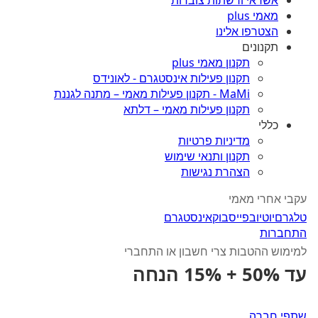
אשראי ורשתות צוברות
מאמי plus
הצטרפו אלינו
תקנונים
תקנון מאמי plus
תקנון פעילות אינסטגרם - לאונידס
MaMi - תקנון פעילות מאמי – מתנה לגננת
תקנון פעילות מאמי – דלתא
כללי
מדיניות פרטיות
תקנון ותנאי שימוש
הצהרת נגישות
עקבי אחרי מאמי
טלגרם
יוטיוב
פייסבוק
אינסטגרם
התחברות
למימוש ההטבות צרי חשבון או התחברי
עד 50% + 15% הנחה
שתפי חברה