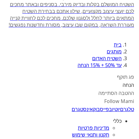
השטיח המושלם בקלות ובדיוק מירבי. בסניפים ובאתר מחכים
לכם יועצי עיצוב מקצועיים, שילוו אתכם בבחירת השטיח
המתאים ביותר לחלל ולסגנון שלכם. מחכים לכם לחוויית קנייה
מעוררת השראה, במקום שבו עיצוב, מסורת וחדשנות נפגשים!
בית
מותגים
השטיח האדום
עד 50% + 15% הנחה
פג תוקף
הנחה
ההטבה הסתיימה
Follow Mami
טלגרם
יוטיוב
פייסבוק
אינסטגרם
כללי
מדיניות פרטיות
תקנון ותנאי שימוש