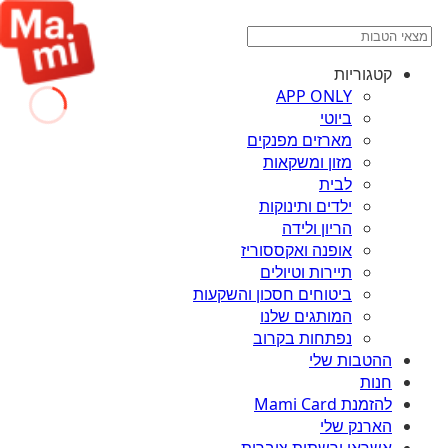
קטגוריות
APP ONLY
ביוטי
מארזים מפנקים
מזון ומשקאות
לבית
ילדים ותינוקות
הריון ולידה
אופנה ואקססוריז
תיירות וטיולים
ביטוחים חסכון והשקעות
המותגים שלנו
נפתחות בקרוב
ההטבות שלי
חנות
להזמנת Mami Card
הארנק שלי