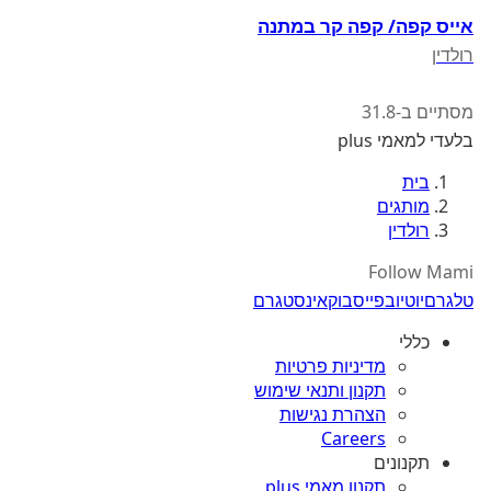
אייס קפה/ קפה קר במתנה
רולדין
מסתיים ב-31.8
בלעדי למאמי plus
בית
מותגים
רולדין
Follow Mami
טלגרם
יוטיוב
פייסבוק
אינסטגרם
כללי
מדיניות פרטיות
תקנון ותנאי שימוש
הצהרת נגישות
Careers
תקנונים
תקנון מאמי plus