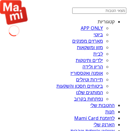
קטגוריות
APP ONLY
ביוטי
מארזים מפנקים
מזון ומשקאות
לבית
ילדים ותינוקות
הריון ולידה
אופנה ואקססוריז
תיירות וטיולים
ביטוחים חסכון והשקעות
המותגים שלנו
נפתחות בקרוב
ההטבות שלי
חנות
להזמנת Mami Card
הארנק שלי