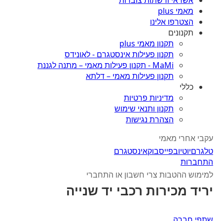
אשראי ורשתות צוברות
מאמי plus
הצטרפו אלינו
תקנונים
תקנון מאמי plus
תקנון פעילות אינסטגרם - לאונידס
MaMi - תקנון פעילות מאמי – מתנה לגננת
תקנון פעילות מאמי – דלתא
כללי
מדיניות פרטיות
תקנון ותנאי שימוש
הצהרת נגישות
עקבי אחרי מאמי
טלגרם
יוטיוב
פייסבוק
אינסטגרם
התחברות
למימוש ההטבות צרי חשבון או התחברי
יריד מכירות רכבי יד שנייה
שתפי חברה