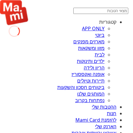
קטגוריות
APP ONLY
ביוטי
מארזים מפנקים
מזון ומשקאות
לבית
ילדים ותינוקות
הריון ולידה
אופנה ואקססוריז
תיירות וטיולים
ביטוחים חסכון והשקעות
המותגים שלנו
נפתחות בקרוב
ההטבות שלי
חנות
להזמנת Mami Card
הארנק שלי