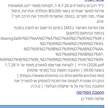
יריד רכבים בתאריכים 1-9.7.26, לקוחות מאמי ייהנו ממעטפת
שירות למשך שנתיים בשווי ₪3,000 הכוללת: אחריות, טיפול
שנתי, מנוי תקרים. בנוסף, אפשרות להחזיר את הרכב תוך 7
ימים.
את הודעת האישור בSMS בסיום הרישום יש להציג בסניף.
בכפוף ובהתאם [לתקנון]
/media/bwmg3a0f/%D7%AA%D7%A7%D7%A0%D7%95%D7%9F-
%D7%99%D7%A8%D7%99%D7%93-
%D7%9E%D7%9B%D7%99%D7%A8%D7%AA-
%D7%A8%D7%9B%D7%91-
%90%D7%9E%D7%99_%D7%99%D7%95%D7%9C%D7%99-
2026.pdf) היריד | לקוחות שנרשמו למועדון מאמי עד ה־1.7.26
בשעה 09:00 | ההטבה תקפה בכל [סניפי שלמה]
(https://www.shlomo.co.il/israel/branches-list) |
החברה שומרת לעצמה את הזכות להפסיק או להאריך את
ההטבה בכל עת על פי שיקולה הבלעדי | ט.ל.ח.
ההטבה הסתיימה
שלמה תמיד כן