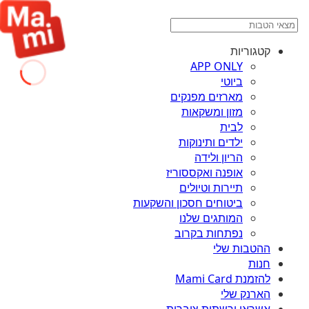
קטגוריות
APP ONLY
ביוטי
מארזים מפנקים
מזון ומשקאות
לבית
ילדים ותינוקות
הריון ולידה
אופנה ואקססוריז
תיירות וטיולים
ביטוחים חסכון והשקעות
המותגים שלנו
נפתחות בקרוב
ההטבות שלי
חנות
להזמנת Mami Card
הארנק שלי