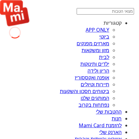
קטגוריות
APP ONLY
ביוטי
מארזים מפנקים
מזון ומשקאות
לבית
ילדים ותינוקות
הריון ולידה
אופנה ואקססוריז
תיירות וטיולים
ביטוחים חסכון והשקעות
המותגים שלנו
נפתחות בקרוב
ההטבות שלי
חנות
להזמנת Mami Card
הארנק שלי