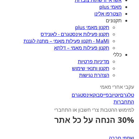
אשראי ורשתות צוברות
מאמי plus
הצטרפו אלינו
תקנונים
תקנון מאמי plus
תקנון פעילות אינסטגרם - לאונידס
MaMi - תקנון פעילות מאמי – מתנה לגננת
תקנון פעילות מאמי – דלתא
כללי
מדיניות פרטיות
תקנון ותנאי שימוש
הצהרת נגישות
עקבי אחרי מאמי
טלגרם
יוטיוב
פייסבוק
אינסטגרם
התחברות
למימוש ההטבות צרי חשבון או התחברי
30% הנחה על כל אתר
שתפי חברה