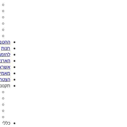
ההטבו
חנות
להזמנת Card
הארנק
אשראי
מאמי plus
הצטרפ
תקנונ
כללי