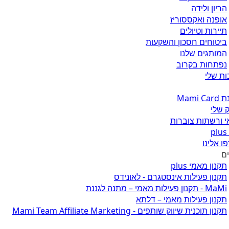
הריון ולידה
אופנה ואקססוריז
תיירות וטיולים
ביטוחים חסכון והשקעות
המותגים שלנו
נפתחות בקרוב
ת שלי
Mami 
 שלי
 ורשתות צוברות
ו אלינו
ים
תקנון מאמי plus
תקנון פעילות אינסטגרם - לאונידס
MaMi - תקנון פעילות מאמי – מתנה לגננת
תקנון פעילות מאמי – דלתא
תקנון תוכנית שיווק שותפים - Mami Team Affiliate Marketing