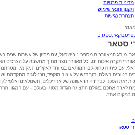
מדיניות פרטיות
תקנון ותנאי שימוש
הצהרת נגישות
מאמי
פייסבוק
אינסטגרם
י סטאר
מאווררי סטאר: מותג המאווררים מספר 1 בישראל, עם ניסיון של עשרות 
אווררי תקרה איכותיים. כל מאוורר נוצר מתוך מחשבה על הצרכים הא
לי, עם פיתוח כחול-לבן המותאם במיוחד לאקלים המקומי. מטרתנו ה
ם הטובים בעולם, תוך דגש על עיצוב מוקפד, טכנולוגיה מתקדמת ושי
ות זאת הפכנו לבחירה הראשונה של אדריכלים, חשמלאים ואלפי לקו
מח לארח אתכם באולם התצוגה הגדול מסוגו בעולם – עם המגוון הרח
ם במקום אחד.
ם
רי סטאר