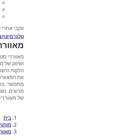
עקבי אחרי 
טלגרם
יוטיוב
מאוורר
ושיווק של מ
הלקוח הישרא
את המאווררי
מתפשר. בזכ
מרוצים. נש
של מאווררי
בית
מותגי
מאוור