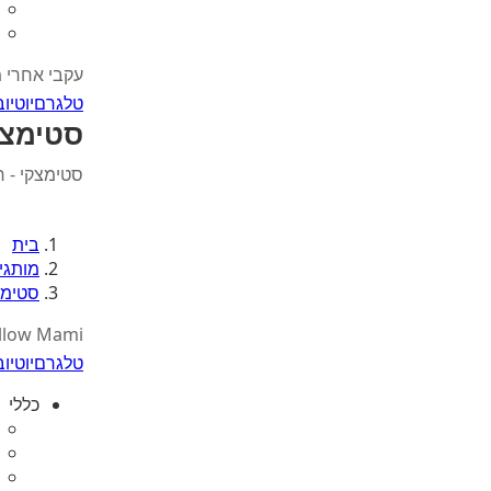
עקבי אחרי 
טלגרם
יוטיוב
סטימצק
סטימצקי - 
בית
מותגי
סטימצ
llow Mami
טלגרם
יוטיוב
כללי