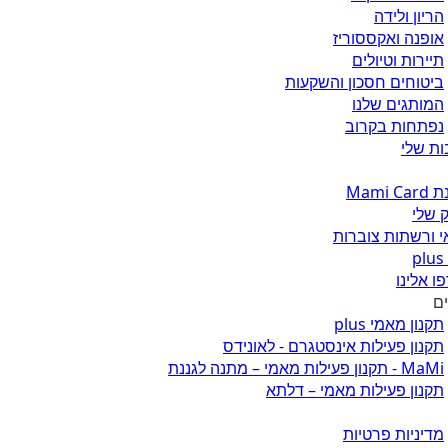
הריון ולידה
אופנה ואקססוריז
תיירות וטיולים
ביטוחים חסכון והשקעות
המותגים שלנו
נפתחות בקרוב
ת שלי
Mami 
 שלי
 ורשתות צוברות
ו אלינו
ים
תקנון מאמי plus
תקנון פעילות אינסטגרם - לאונידס
MaMi - תקנון פעילות מאמי – מתנה לגננת
תקנון פעילות מאמי – דלתא
מדיניות פרטיות