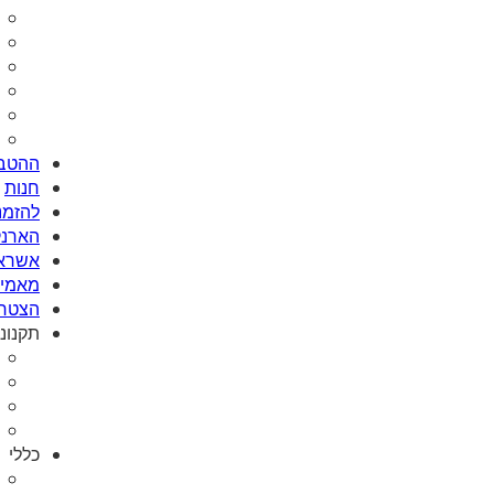
ההטבו
חנות
להזמנת Card
הארנק
אשראי
מאמי plus
הצטרפ
תקנונ
כללי