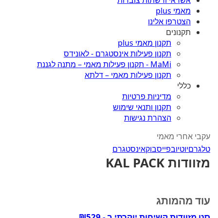
אשראי ורשתות צוברות
מאמי plus
הצטרפו אלינו
תקנונים
תקנון מאמי plus
תקנון פעילות אינסטגרם - לאונידס
MaMi - תקנון פעילות מאמי – מתנה לגננת
תקנון פעילות מאמי – דלתא
כללי
מדיניות פרטיות
תקנון ותנאי שימוש
הצהרת נגישות
עקבי אחרי מאמי
טלגרם
יוטיוב
פייסבוק
אינסטגרם
מזוודות KAL PACK
עוד מהמותג
סט מזוודות קשיחות יוקרתי ב - ₪529