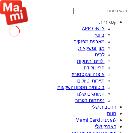
קטגוריות
APP ONLY
ביוטי
מארזים מפנקים
מזון ומשקאות
לבית
ילדים ותינוקות
הריון ולידה
אופנה ואקססוריז
תיירות וטיולים
ביטוחים חסכון והשקעות
המותגים שלנו
נפתחות בקרוב
ההטבות שלי
חנות
להזמנת Mami Card
הארנק שלי