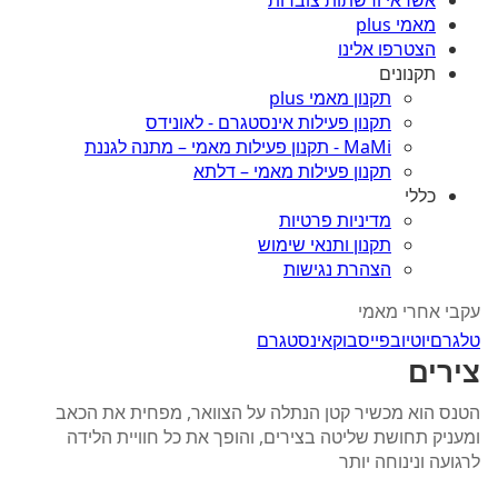
אשראי ורשתות צוברות
מאמי plus
הצטרפו אלינו
תקנונים
תקנון מאמי plus
תקנון פעילות אינסטגרם - לאונידס
MaMi - תקנון פעילות מאמי – מתנה לגננת
תקנון פעילות מאמי – דלתא
כללי
מדיניות פרטיות
תקנון ותנאי שימוש
הצהרת נגישות
עקבי אחרי מאמי
טלגרם
יוטיוב
פייסבוק
אינסטגרם
צירים
הטנס הוא מכשיר קטן הנתלה על הצוואר, מפחית את הכאב
ומעניק תחושת שליטה בצירים, והופך את כל חוויית הלידה
לרגועה ונינוחה יותר