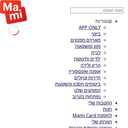
קטגוריות
APP ONLY
ביוטי
מארזים מפנקים
מזון ומשקאות
לבית
ילדים ותינוקות
הריון ולידה
אופנה ואקססוריז
תיירות וטיולים
ביטוחים חסכון והשקעות
המותגים שלנו
נפתחות בקרוב
ההטבות שלי
חנות
להזמנת Mami Card
הארנק שלי