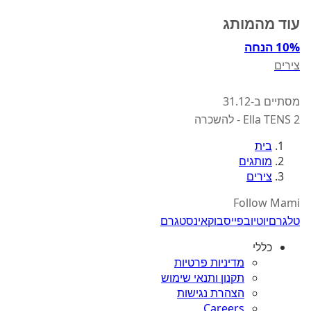
עוד מהמותג
10% הנחה
צירים
מסתיים ב-31.12
Ella TENS 2 - להשכרה
בית
מותגים
צירים
Follow Mami
טלגרם
יוטיוב
פייסבוק
אינסטגרם
כללי
מדיניות פרטיות
תקנון ותנאי שימוש
הצהרת נגישות
Careers