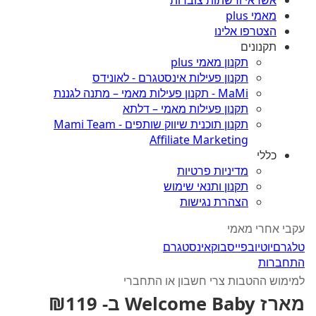
אשראי ורשתות צוברות
מאמי plus
הצטרפו אלינו
תקנונים
תקנון מאמי plus
תקנון פעילות אינסטגרם - לאונידס
MaMi - תקנון פעילות מאמי – מתנה לגננת
תקנון פעילות מאמי – דלתא
תקנון תוכנית שיווק שותפים - Mami Team
Affiliate Marketing
כללי
מדיניות פרטיות
תקנון ותנאי שימוש
הצהרת נגישות
עקבי אחרי מאמי
טלגרם
יוטיוב
פייסבוק
אינסטגרם
התחברות
למימוש ההטבות צרי חשבון או התחברי
מארז Welcome Baby ב- ₪119