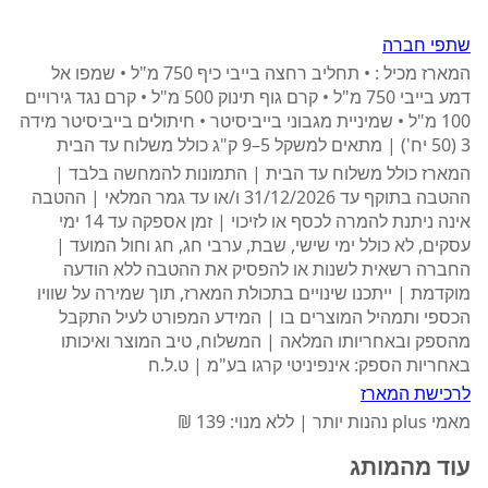
שתפי חברה
המארז מכיל : • תחליב רחצה בייבי כיף 750 מ"ל • שמפו אל
דמע בייבי 750 מ"ל • קרם גוף תינוק 500 מ"ל • קרם נגד גירויים
100 מ"ל • שמיניית מגבוני בייביסיטר • חיתולים בייביסיטר מידה
3 (50 יח') | מתאים למשקל 5–9 ק"ג כולל משלוח עד הבית
המארז כולל משלוח עד הבית | התמונות להמחשה בלבד |
ההטבה בתוקף עד 31/12/2026 ו/או עד גמר המלאי | ההטבה
אינה ניתנת להמרה לכסף או לזיכוי | זמן אספקה עד 14 ימי
עסקים, לא כולל ימי שישי, שבת, ערבי חג, חג וחול המועד |
החברה רשאית לשנות או להפסיק את ההטבה ללא הודעה
מוקדמת | ייתכנו שינויים בתכולת המארז, תוך שמירה על שוויו
הכספי ותמהיל המוצרים בו | המידע המפורט לעיל התקבל
מהספק ובאחריותו המלאה | המשלוח, טיב המוצר ואיכותו
באחריות הספק: אינפיניטי קרגו בע"מ | ט.ל.ח
לרכישת המארז
מאמי plus נהנות יותר | ללא מנוי: 139 ₪
עוד מהמותג