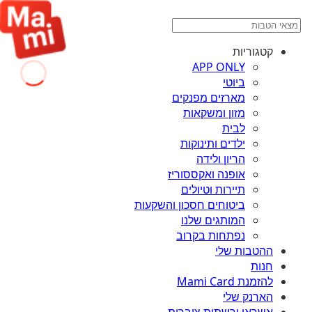
קטגוריות
APP ONLY
ביוטי
מארזים מפנקים
מזון ומשקאות
לבית
ילדים ותינוקות
הריון ולידה
אופנה ואקססוריז
תיירות וטיולים
ביטוחים חסכון והשקעות
המותגים שלנו
נפתחות בקרוב
ההטבות שלי
חנות
להזמנת Mami Card
הארנק שלי