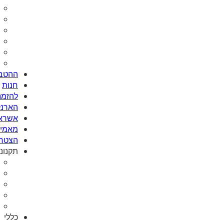
ההטבו
חנות
להזמנת Card
הארנק
אשראי
מאמי plus
הצטרפ
תקנונ
כללי