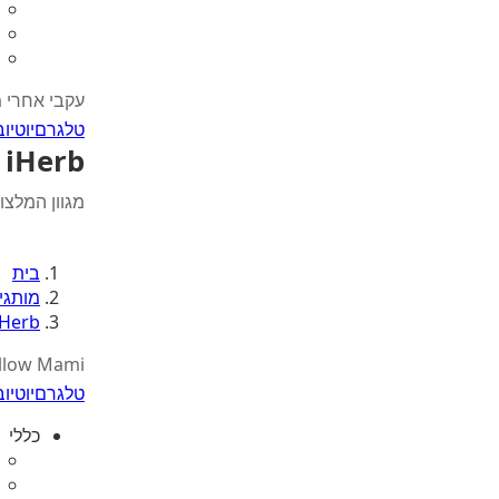
עקבי אחרי 
טלגרם
יוטיוב
iHerb - המומלצים של צוות Mami
מגוון המלצות
בית
מותגי
iHerb - המומלצים של צוות 
llow Mami
טלגרם
יוטיוב
כללי