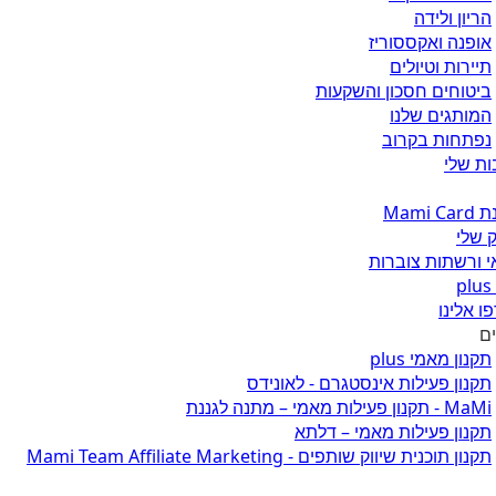
הריון ולידה
אופנה ואקססוריז
תיירות וטיולים
ביטוחים חסכון והשקעות
המותגים שלנו
נפתחות בקרוב
ת שלי
Mami 
 שלי
 ורשתות צוברות
ו אלינו
ים
תקנון מאמי plus
תקנון פעילות אינסטגרם - לאונידס
MaMi - תקנון פעילות מאמי – מתנה לגננת
תקנון פעילות מאמי – דלתא
תקנון תוכנית שיווק שותפים - Mami Team Affiliate Marketing