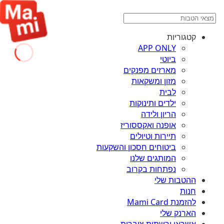
קטגוריות
APP ONLY
ביוטי
מארזים מפנקים
מזון ומשקאות
לבית
ילדים ותינוקות
הריון ולידה
אופנה ואקססוריז
תיירות וטיולים
ביטוחים חסכון והשקעות
המותגים שלנו
נפתחות בקרוב
ההטבות שלי
חנות
להזמנת Mami Card
הארנק שלי