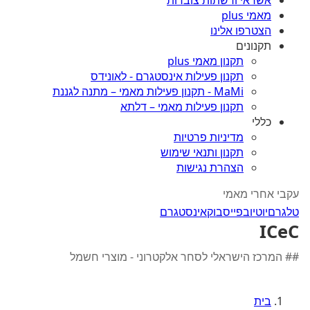
אשראי ורשתות צוברות
מאמי plus
הצטרפו אלינו
תקנונים
תקנון מאמי plus
תקנון פעילות אינסטגרם - לאונידס
MaMi - תקנון פעילות מאמי – מתנה לגננת
תקנון פעילות מאמי – דלתא
כללי
מדיניות פרטיות
תקנון ותנאי שימוש
הצהרת נגישות
עקבי אחרי מאמי
טלגרם
יוטיוב
פייסבוק
אינסטגרם
ICeC
## ‎המרכז הישראלי לסחר אלקטרוני - מוצרי חשמל‎
בית